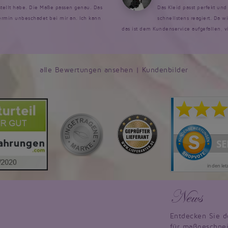
estellt habe. Die Maße passen genau. Das
Das Kleid passt perfekt un
rmin unbeschadet bei mir an. Ich kann
schnellstens reagiert. Da w
das ist dem Kundenservice aufgefallen, v
alle Bewertungen ansehen
|
Kundenbilder
News
Entdecken Sie d
für maßgeschnei