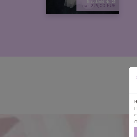
Brautkleid Nr. 25
nur 229,00 EUR
H
I
e
m