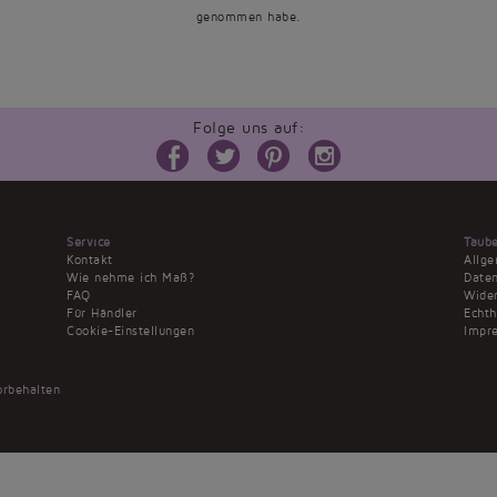
genommen habe.
Folge uns auf:
Service
Taub
Kontakt
Allg
Wie nehme ich Maß?
Daten
FAQ
Wider
Für Händler
Echt
Cookie-Einstellungen
Impr
rbehalten