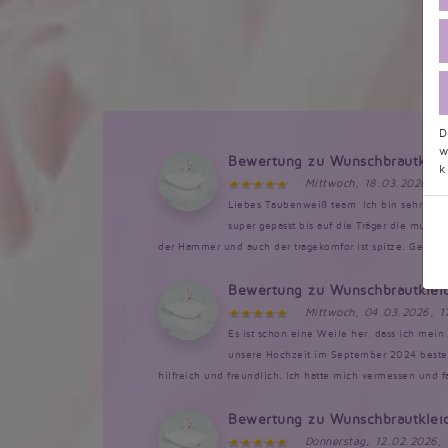
D
w
Bewertung zu Wunschbrautklei
k
Mittwoch, 18.03.2026, 1
Liebes Taubenweiß team, Ich bin sehr bege
super gepasst bis auf die Träger die musst
der Hammer und auch der tragekomfor ist spitze. Genau so
Bewertung zu Wunschbrautklei
Mittwoch, 04.03.2026, 1
Es ist schon eine Weile her, dass ich mein 
unsere Hochzeit im September 2024 bestellt
hilfreich und freundlich. Ich hatte mich vermessen und 
Bewertung zu Wunschbrautklei
Donnerstag, 12.02.2026,