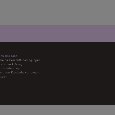
enweiss GmbH
emeine Geschäftsbedingungen
schutzerklärung
rufsbelehrung
heit von Kundenbewertungen
essum