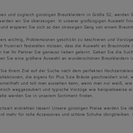
n und zugleich günstigen Brautkleidern in Größe 52, werden Si
erden wir Sie überzeugen. In unserer großzügigen Auswahl finde
e und ersparen Sie sich so den stressigen Gang von einem Braut
ders wichtig, Problemzonen geschickt zu kaschieren und Vorzüg
t frustriert feststellen müssen, dass die Auswahl an Brautmode i
hin hat Ihr Partner Sie genauso lieben gelernt. Geben Sie die S
nden Sie eine größere Auswahl an wunderschönen Brautkleidern i
d Sie Ihrem Ziel auf der Suche nach dem perfekten Hochzeitsklei
ollektionen, die eigens für Plus Size Bräute geschneidert sind,
vorteilhaft und toll man aussehen kann, wenn man nur weiß, wie!
ptisch weggezaubert und typische Vorzüge wie beispielsweise ei
lle werden Sie in unserem Sortiment finden.
Hochzeit erstrahlen lassen! Unsere günstigen Preise werden Sie 
ird mehr für tolle Accessoires und schöne Schuhe übrigbleiben.