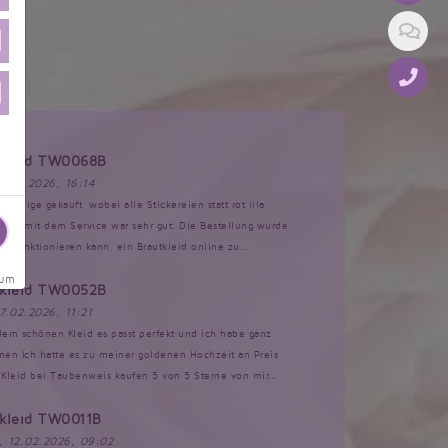
tkleid TW0068B
17.03.2026, 16:14
Anzeige gekauft, wobei alle Stickereien statt rot lila
akt mit dem Service war sehr gut. Die Bestellung wurde
s funktionieren kann, ein Brautkleid online zu...
sum
tkleid TW0052B
17.02.2026, 11:21
 dem schönen Kleid es passt perfekt und ich habe ganz
n Ich hatte es zu meiner goldenen Hochzeit an Preis
Kleid bei Taubenweis kaufen 5 von 5 Sterne von mir...
tkleid TW0011B
, 12.02.2026, 09:02