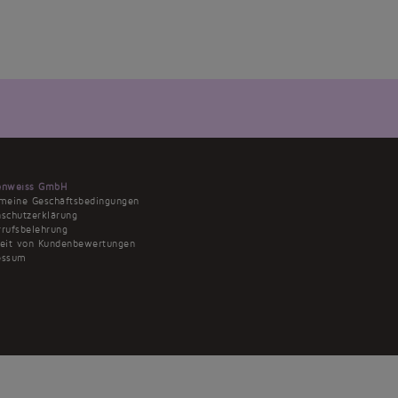
enweiss GmbH
emeine Geschäftsbedingungen
schutzerklärung
rufsbelehrung
heit von Kundenbewertungen
essum