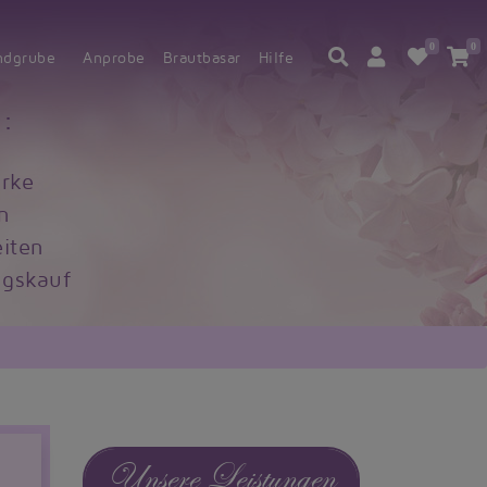
0
0
ndgrube
Anprobe
Brautbasar
Hilfe
:
rke
n
iten
gskauf
Unsere Leistungen