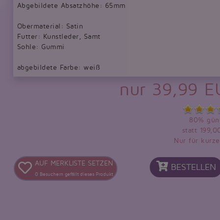
Abgebildete Absatzhöhe: 65mm
Obermaterial: Satin
Futter: Kunstleder, Samt
Sohle: Gummi
abgebildete Farbe: weiß
nur 39,99 
80% güns
statt 199,
Nur für kurze
AUF MERKLISTE SETZEN
BESTELLEN
0
Besuchern gefällt dieses Produkt