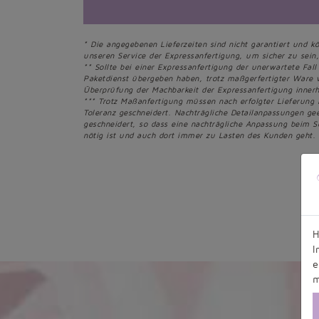
* Die angegebenen Lieferzeiten sind nicht garantiert und k
unseren Service der Expressanfertigung, um sicher zu sein, 
** Sollte bei einer Expressanfertigung der unerwartete Fall
Paketdienst übergeben haben, trotz maßgerfertigter Ware 
Überprüfung der Machbarkeit der Expressanfertigung innerh
*** Trotz Maßanfertigung müssen nach erfolgter Lieferung
Toleranz geschneidert. Nachträgliche Detailanpassungen g
geschneidert, so dass eine nachträgliche Anpassung beim S
nötig ist und auch dort immer zu Lasten des Kunden geht.
H
I
e
m