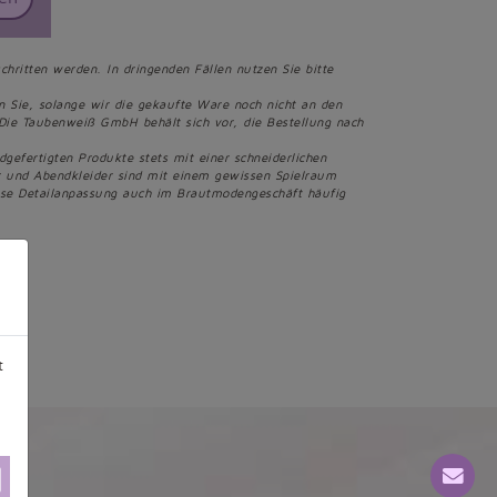
chritten werden. In dringenden Fällen nutzen Sie bitte
en Sie, solange wir die gekaufte Ware noch nicht an den
Die Taubenweiß GmbH behält sich vor, die Bestellung nach
fertigten Produkte stets mit einer schneiderlichen
er und Abendkleider sind mit einem gewissen Spielraum
iese Detailanpassung auch im Brautmodengeschäft häufig
t