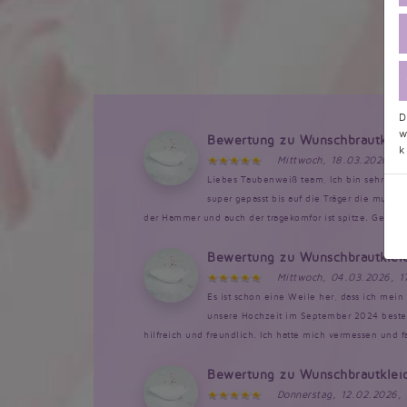
D
w
Bewertung zu Wunschbrautklei
k
Mittwoch, 18.03.2026, 1
Liebes Taubenweiß team, Ich bin sehr bege
super gepasst bis auf die Träger die musst
der Hammer und auch der tragekomfor ist spitze. Genau so
Bewertung zu Wunschbrautklei
Mittwoch, 04.03.2026, 1
Es ist schon eine Weile her, dass ich mein 
unsere Hochzeit im September 2024 bestellt
hilfreich und freundlich. Ich hatte mich vermessen und 
Bewertung zu Wunschbrautklei
Donnerstag, 12.02.2026,