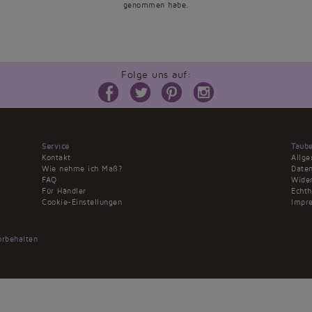
genommen habe.
Folge uns auf:
Service
Taub
Kontakt
Allg
Wie nehme ich Maß?
Daten
FAQ
Wider
Für Händler
Echt
Cookie-Einstellungen
Impr
rbehalten