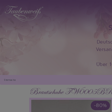
Deuts
Versan
Über 
Startseite
Brautschuhe TW0005B
-80%