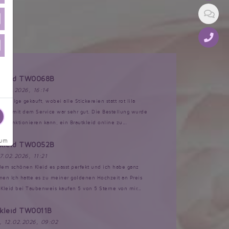
tkleid TW0068B
17.03.2026, 16:14
Anzeige gekauft, wobei alle Stickereien statt rot lila
akt mit dem Service war sehr gut. Die Bestellung wurde
s funktionieren kann, ein Brautkleid online zu...
sum
tkleid TW0052B
17.02.2026, 11:21
 dem schönen Kleid es passt perfekt und ich habe ganz
n Ich hatte es zu meiner goldenen Hochzeit an Preis
Kleid bei Taubenweis kaufen 5 von 5 Sterne von mir...
tkleid TW0011B
, 12.02.2026, 09:02