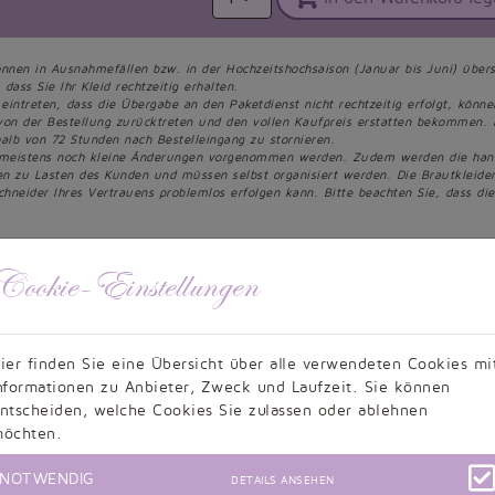
önnen in Ausnahmefällen bzw. in der Hochzeitshochsaison (Januar bis Juni) übers
dass Sie Ihr Kleid rechtzeitig erhalten.
 eintreten, dass die Übergabe an den Paketdienst nicht rechtzeitig erfolgt, könn
von der Bestellung zurücktreten und den vollen Kaufpreis erstatten bekommen. 
alb von 72 Stunden nach Bestelleingang zu stornieren.
 meistens noch kleine Änderungen vorgenommen werden. Zudem werden die handge
een zu Lasten des Kunden und müssen selbst organisiert werden. Die Brautkleid
chneider Ihres Vertrauens problemlos erfolgen kann. Bitte beachten Sie, dass d
Cookie-Einstellungen
ier finden Sie eine Übersicht über alle verwendeten Cookies mi
nformationen zu Anbieter, Zweck und Laufzeit. Sie können
ntscheiden, welche Cookies Sie zulassen oder ablehnen
Kundenbewertungen
öchten.
NOTWENDIG
DETAILS ANSEHEN