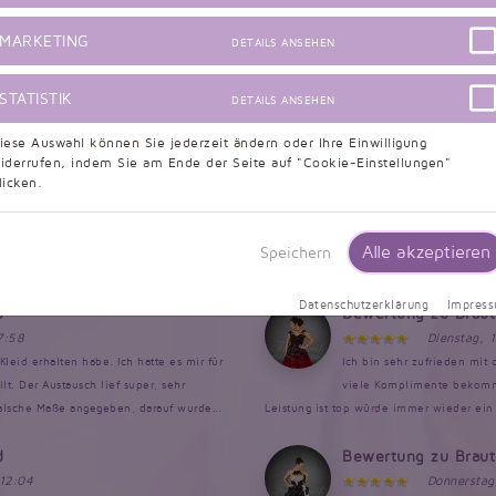
9,5/10 - 634 Bewertungen
MARKETING
DETAILS ANSEHEN
Informationen zur Echtheit von Kundenbewertungen
STATISTIK
DETAILS ANSEHEN
iese Auswahl können Sie jederzeit ändern oder Ihre Einwilligung
iderrufen, indem Sie am Ende der Seite auf "Cookie-Einstellungen"
d
Bewertung zu Brau
licken.
6:52
Dienstag, 
istert von meinem Kleid. Es hat auch
Das Kleid wurde wie in der 
en etwas gekürzt werden. Die Farbe war
gewünscht wurden. Der Kont
Alle akzeptieren
Speichern
 hab ich es mir vorgestellt. Von...
genauso umgesetzt. Ich hatte Sorge, ob da
Datenschutzerklärung
Impres
d
Bewertung zu Brau
7:58
Dienstag, 
Kleid erhalten habe. Ich hatte es mir für
Ich bin sehr zufrieden mit
. Der Austausch lief super, sehr
viele Komplimente bekomme
falsche Maße angegeben, darauf wurde...
Leistung ist top würde immer wieder ein 
d
Bewertung zu Brau
 12:04
Donnerstag