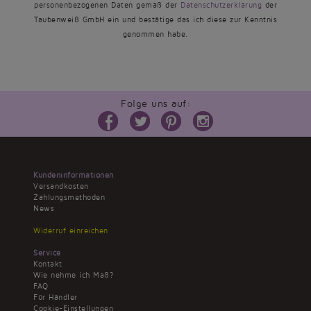
personenbezogenen Daten gemäß der
Datenschutzerklärung
der
Taubenweiß GmbH ein und bestätige das ich diese zur Kenntnis
genommen habe.
Folge uns auf:
Kundeninformationen
Versandkosten
Zahlungsmethoden
News
Widerruf einreichen
Service
Kontakt
Wie nehme ich Maß?
FAQ
Für Händler
Cookie-Einstellungen