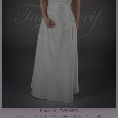
Brautkleid TW0053B
A-Linie schmal schlichte Applikationen Carmen-Ausschnitt