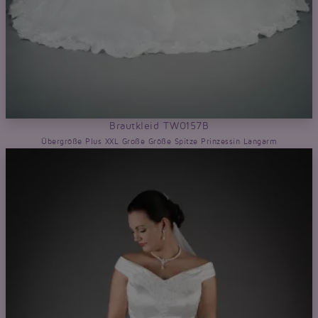
Brautkleid TW0157B
Übergröße Plus XXL Große Größe Spitze Prinzessin Langarm