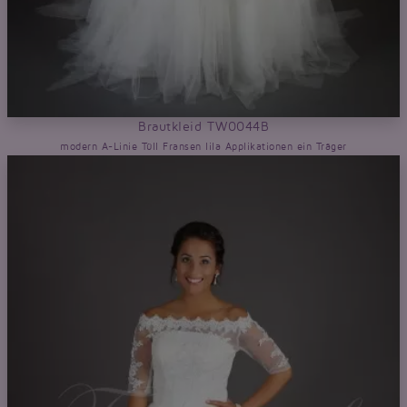
Brautkleid TW0044B
modern A-Linie Tüll Fransen lila Applikationen ein Träger