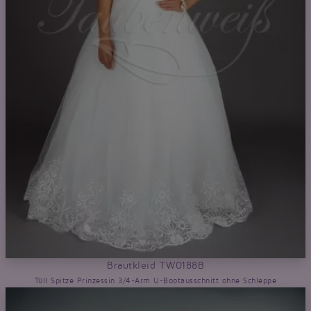
Brautkleid TW0188B
Tüll Spitze Prinzessin 3/4-Arm U-Bootausschnitt ohne Schleppe