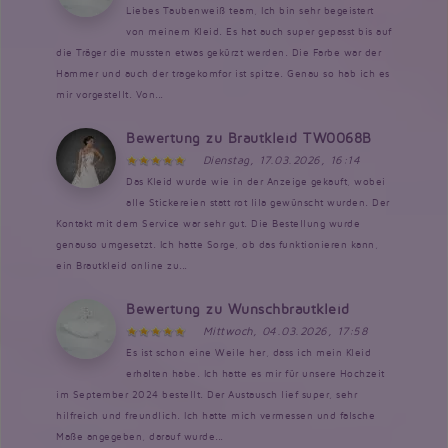
Liebes Taubenweiß team, Ich bin sehr begeistert
von meinem Kleid. Es hat auch super gepasst bis auf
die Träger die mussten etwas gekürzt werden. Die Farbe war der
Hammer und auch der tragekomfor ist spitze. Genau so hab ich es
mir vorgestellt. Von...
Bewertung zu Brautkleid TW0068B
Dienstag, 17.03.2026, 16:14
Das Kleid wurde wie in der Anzeige gekauft, wobei
alle Stickereien statt rot lila gewünscht wurden. Der
Kontakt mit dem Service war sehr gut. Die Bestellung wurde
genauso umgesetzt. Ich hatte Sorge, ob das funktionieren kann,
ein Brautkleid online zu...
Bewertung zu Wunschbrautkleid
Mittwoch, 04.03.2026, 17:58
Es ist schon eine Weile her, dass ich mein Kleid
erhalten habe. Ich hatte es mir für unsere Hochzeit
im September 2024 bestellt. Der Austausch lief super, sehr
hilfreich und freundlich. Ich hatte mich vermessen und falsche
Maße angegeben, darauf wurde...