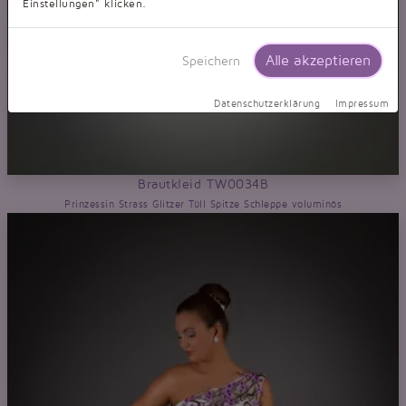
Einstellungen" klicken.
Alle akzeptieren
Speichern
Datenschutzerklärung
Impressum
Brautkleid TW0034B
Prinzessin Strass Glitzer Tüll Spitze Schleppe voluminös