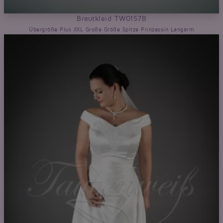
Brautkleid TW0157B
Übergröße Plus XXL Große Größe Spitze Prinzessin Langarm