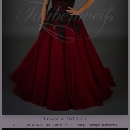
Brautkleid TW0052B
A-Linie rot schwarz Tüll Spitze Perlen Schleppe temperamentvoll