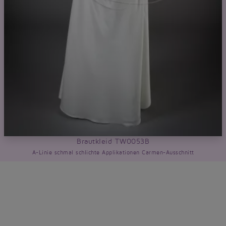
Brautkleid TW0053B
A-Linie schmal schlichte Applikationen Carmen-Ausschnitt