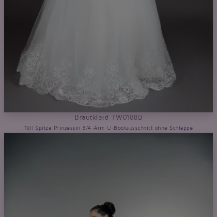
Brautkleid TW0188B
Tüll Spitze Prinzessin 3/4-Arm U-Bootausschnitt ohne Schleppe