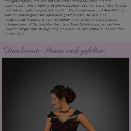
handgefertigten Produkte stets mit einer schneiderlichen Toleranz
geschneidert. Nachträgliche Detailanpassungen geen zu Lasten des Kunden
und müssen selbst organisiert werden. Die Brautkleider und Abendkleider
sind mit einem gewissen Spielraum geschneidert, so dass eine
nachträgliche Anpassung beim Schneider Ihres Vertrauens problemlos
erfolgen kann. Bitte beachten Sie, dass diese Detailanpassung auch im
Brautmodengeschäft häufig nötig ist und auch dort immer zu Lasten des
Kunden geht.
Dies könnte Ihnen auch gefallen: