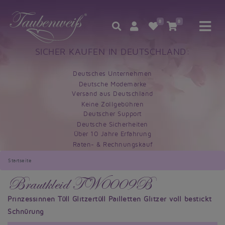
0
0
SICHER KAUFEN IN DEUTSCHLAND:
Deutsches Unternehmen
Deutsche Modemarke
Versand aus Deutschland
Keine Zollgebühren
Deutscher Support
Deutsche Sicherheiten
Über 10 Jahre Erfahrung
Raten- & Rechnungskauf
Startseite
Brautkleid TW0009B
Prinzessinnen Tüll Glitzertüll Pailletten Glitzer voll bestickt
Schnürung