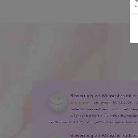
w
k
Bewertung zu Wunschbrautklei
Mittwoch, 18.03.2026, 1
Liebes Taubenweiß team, Ich bin sehr bege
super gepasst bis auf die Träger die musst
der Hammer und auch der tragekomfor ist spitze. Genau so
Bewertung zu Wunschbrautklei