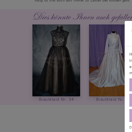
nötig ist und auch dort immer zu Lasten des Kunden geht.
Dies könnte Ihnen auch gefalle
H
I
e
m
Brautkleid Nr. 34
Brautkleid Nr. 14
D