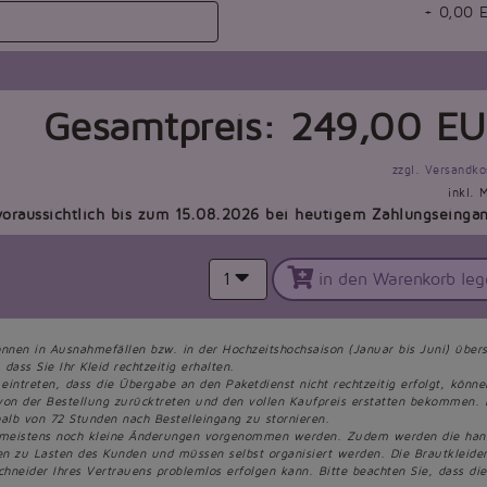
+
0,00
E
Gesamtpreis:
249,00
EU
zzgl. Versandko
inkl. 
voraussichtlich bis zum 15.08.2026 bei heutigem Zahlungseinga
1
in den Warenkorb leg
önnen in Ausnahmefällen bzw. in der Hochzeitshochsaison (Januar bis Juni) übers
dass Sie Ihr Kleid rechtzeitig erhalten.
 eintreten, dass die Übergabe an den Paketdienst nicht rechtzeitig erfolgt, könn
von der Bestellung zurücktreten und den vollen Kaufpreis erstatten bekommen. 
alb von 72 Stunden nach Bestelleingang zu stornieren.
 meistens noch kleine Änderungen vorgenommen werden. Zudem werden die handge
een zu Lasten des Kunden und müssen selbst organisiert werden. Die Brautkleid
chneider Ihres Vertrauens problemlos erfolgen kann. Bitte beachten Sie, dass d