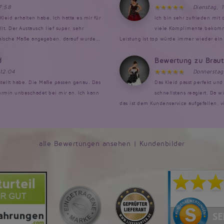
7:58
Dienstag, 
Kleid erhalten habe. Ich hatte es mir für
Ich bin sehr zufrieden mit
. Der Austausch lief super, sehr
viele Komplimente bekomme
falsche Maße angegeben, darauf wurde...
Leistung ist top würde immer wieder ein 
d
Bewertung zu Brau
 12:04
Donnerstag
estellt habe. Die Maße passen genau. Das
Das Kleid passt perfekt un
rmin unbeschadet bei mir an. Ich kann
schnellstens reagiert. Da w
das ist dem Kundenservice aufgefallen, v
alle Bewertungen ansehen
|
Kundenbilder