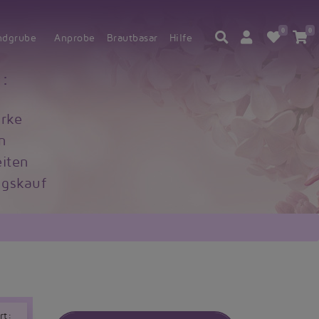
0
0
ndgrube
Anprobe
Brautbasar
Hilfe
:
rke
n
iten
gskauf
rt: