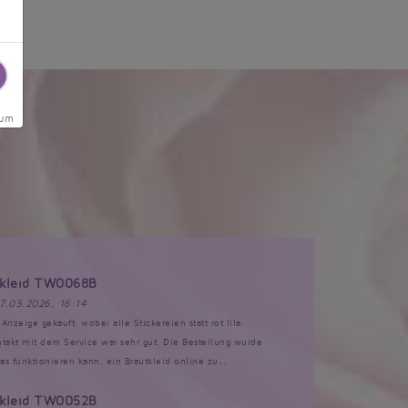
sum
tkleid TW0068B
17.03.2026, 16:14
Anzeige gekauft, wobei alle Stickereien statt rot lila
akt mit dem Service war sehr gut. Die Bestellung wurde
s funktionieren kann, ein Brautkleid online zu...
tkleid TW0052B