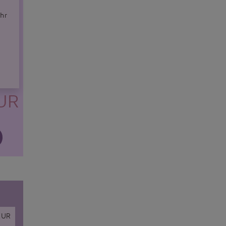
hr
UR
EUR