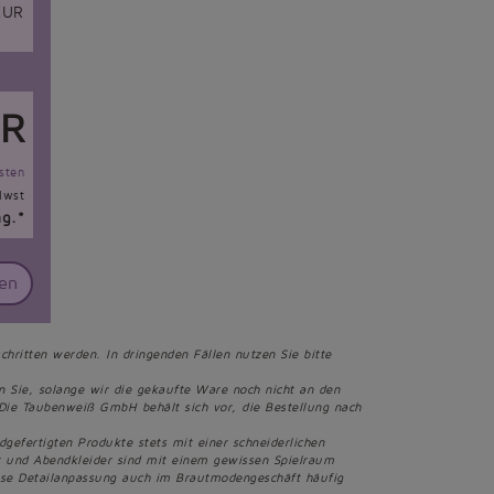
UR
R
sten
Mwst
ng.*
en
chritten werden. In dringenden Fällen nutzen Sie bitte
en Sie, solange wir die gekaufte Ware noch nicht an den
Die Taubenweiß GmbH behält sich vor, die Bestellung nach
fertigten Produkte stets mit einer schneiderlichen
er und Abendkleider sind mit einem gewissen Spielraum
iese Detailanpassung auch im Brautmodengeschäft häufig