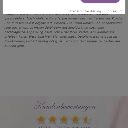
stornieren.
*** Trotz Maßanfertigung müssen nach erfolgter Lieferung meistens noch
kleine Änderungen vorgenommen werden. Zudem werden die
Datenschutzerklärung
Impressum
handgefertigten Produkte stets mit einer schneiderlichen Toleranz
geschneidert. Nachträgliche Detailanpassungen geen zu Lasten des Kunden
und müssen selbst organisiert werden. Die Brautkleider und Abendkleider
sind mit einem gewissen Spielraum geschneidert, so dass eine
nachträgliche Anpassung beim Schneider Ihres Vertrauens problemlos
erfolgen kann. Bitte beachten Sie, dass diese Detailanpassung auch im
Brautmodengeschäft häufig nötig ist und auch dort immer zu Lasten des
Kunden geht.
Kundenbewertungen