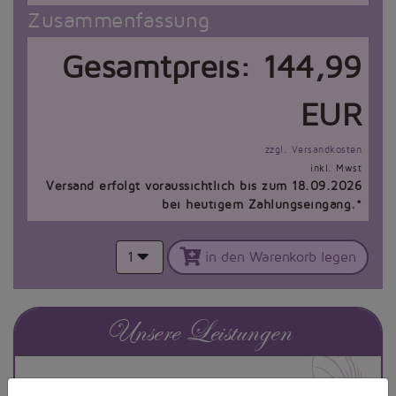
Zusammenfassung
Gesamtpreis:
144,99
EUR
zzgl. Versandkosten
inkl. Mwst
Versand erfolgt voraussichtlich bis zum 18.09.2026
bei heutigem Zahlungseingang.*
1
in den Warenkorb legen
Unsere Leistungen
DEUTSCHE MODEMARKE