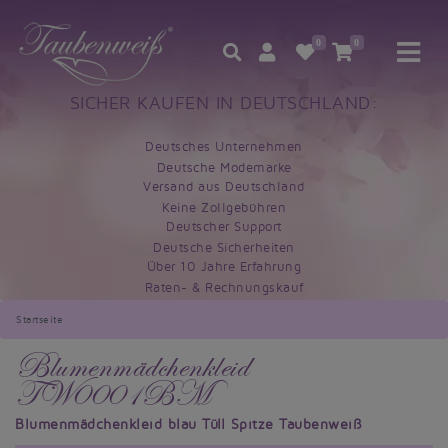
0
0
SICHER KAUFEN IN DEUTSCHLAND:
Deutsches Unternehmen
Deutsche Modemarke
Versand aus Deutschland
Keine Zollgebühren
Deutscher Support
Deutsche Sicherheiten
Über 10 Jahre Erfahrung
Raten- & Rechnungskauf
Startseite
Blumenmädchenkleid
TW0001BM
Blumenmädchenkleid blau Tüll Spitze Taubenweiß