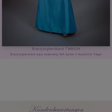
Brautjungfernkleid TWBS04
Brautjungfernkleid aqua bodenlang Taft Spitze V-Ausschnitt Träger
Kundenbewertungen