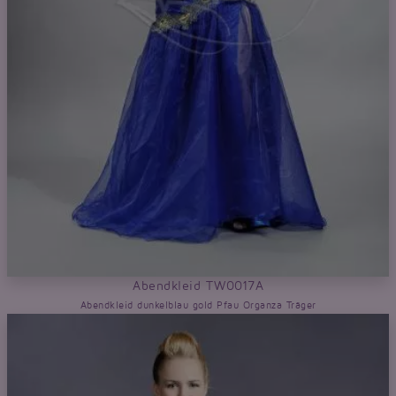
Abendkleid TW0017A
Abendkleid dunkelblau gold Pfau Organza Träger