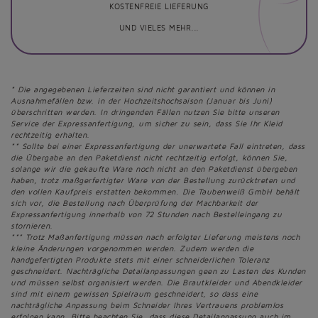
KOSTENFREIE LIEFERUNG
UND VIELES MEHR...
* Die angegebenen Lieferzeiten sind nicht garantiert und können in
Ausnahmefällen bzw. in der Hochzeitshochsaison (Januar bis Juni)
überschritten werden. In dringenden Fällen nutzen Sie bitte unseren
Service der Expressanfertigung, um sicher zu sein, dass Sie Ihr Kleid
rechtzeitig erhalten.
** Sollte bei einer Expressanfertigung der unerwartete Fall eintreten, dass
die Übergabe an den Paketdienst nicht rechtzeitig erfolgt, können Sie,
solange wir die gekaufte Ware noch nicht an den Paketdienst übergeben
haben, trotz maßgerfertigter Ware von der Bestellung zurücktreten und
den vollen Kaufpreis erstatten bekommen. Die Taubenweiß GmbH behält
sich vor, die Bestellung nach Überprüfung der Machbarkeit der
Expressanfertigung innerhalb von 72 Stunden nach Bestelleingang zu
stornieren.
*** Trotz Maßanfertigung müssen nach erfolgter Lieferung meistens noch
kleine Änderungen vorgenommen werden. Zudem werden die
handgefertigten Produkte stets mit einer schneiderlichen Toleranz
geschneidert. Nachträgliche Detailanpassungen geen zu Lasten des Kunden
und müssen selbst organisiert werden. Die Brautkleider und Abendkleider
sind mit einem gewissen Spielraum geschneidert, so dass eine
nachträgliche Anpassung beim Schneider Ihres Vertrauens problemlos
erfolgen kann. Bitte beachten Sie, dass diese Detailanpassung auch im