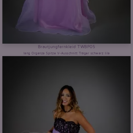
Brautjungfernkleid TWBP05
lang Organza Spitze V-Ausschnitt Träger schwarz lila