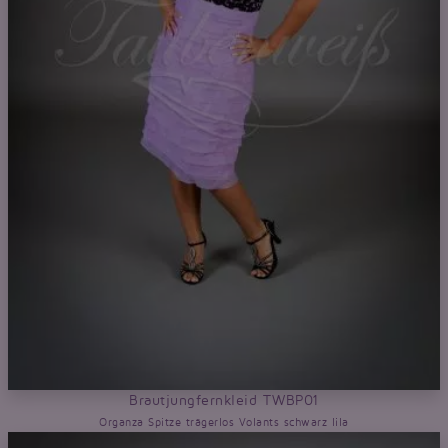
Brautjungfernkleid TWBP01
Organza Spitze trägerlos Volants schwarz lila