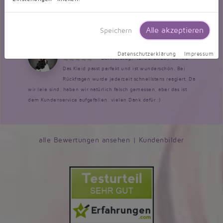
habe. Die Maße passen genau. Das Kleid kam noch
vor dem genannten Liefertermin unbeschadet bei mir an. Ich
kann es jedem Empfehlen. Preis Leistung einfach TOP!
Alle akzeptieren
Speichern
Bewertung zu Brautkleid TW0011B
Datenschutzerklärung
Impressum
Donnerstag, 12.02.2026, 09:02
Das Kleid passt perfekt und ist wunderschön. Bei
Rückfragen wurde jederzeit schnellstens reagiert. Da
wir leie sind, haben wir natürlich falsch gemessen, aber das ist
dem Kundenservice aufgefallen, vielen Dank dafür :)
alle Bewertungen ansehen
|
Kundenbilder