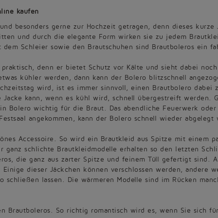
nline kaufen
 und besonders gerne zur Hochzeit getragen, denn dieses kurze 
itten und durch die elegante Form wirken sie zu jedem Brautklei
dem Schleier sowie den Brautschuhen sind Brautboleros ein fab
r praktisch, denn er bietet Schutz vor Kälte und sieht dabei noc
was kühler werden, dann kann der Bolero blitzschnell angezo
zeitstag wird, ist es immer sinnvoll, einen Brautbolero dabei z
ne Jacke kann, wenn es kühl wird, schnell übergestreift werden
ein Bolero wichtig für die Braut. Das abendliche Feuerwerk oder
 Festsaal angekommen, kann der Bolero schnell wieder abgelegt
hönes Accessoire. So wird ein Brautkleid aus Spitze mit einem p
er ganz schlichte Brautkleidmodelle erhalten so den letzten Sch
eros, die ganz aus zarter Spitze und feinem Tüll gefertigt sind
 Einige dieser Jäckchen können verschlossen werden, andere we
lero schließen lassen. Die wärmeren Modelle sind im Rücken man
 Brautboleros. So richtig romantisch wird es, wenn Sie sich für 