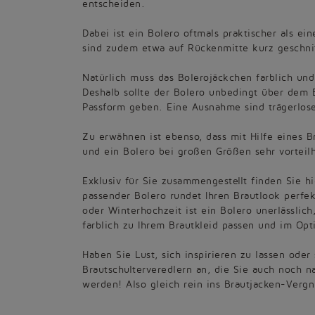
entscheiden.
Dabei ist ein Bolero oftmals praktischer als ei
sind zudem etwa auf Rückenmitte kurz geschnitt
Natürlich muss das Bolerojäckchen farblich un
Deshalb sollte der Bolero unbedingt über dem 
Passform geben. Eine Ausnahme sind trägerlose
Zu erwähnen ist ebenso, dass mit Hilfe eines 
und ein Bolero bei großen Größen sehr vorteilh
Exklusiv für Sie zusammengestellt finden Sie h
passender Bolero rundet Ihren Brautlook perfek
oder Winterhochzeit ist ein Bolero unerlässlic
farblich zu Ihrem Brautkleid passen und im Opti
Haben Sie Lust, sich inspirieren zu lassen ode
Brautschulterveredlern an, die Sie auch noch 
werden! Also gleich rein ins Brautjacken-Verg