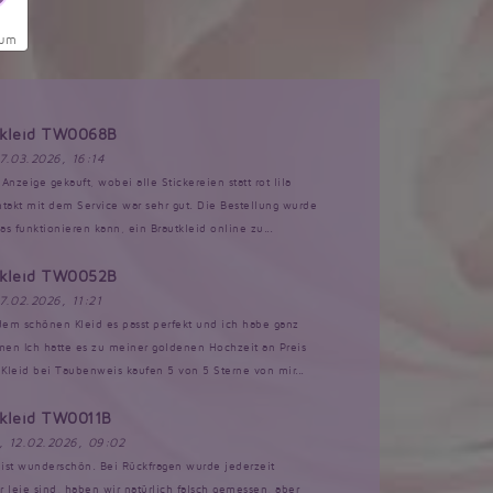
sum
tkleid TW0068B
17.03.2026, 16:14
Anzeige gekauft, wobei alle Stickereien statt rot lila
akt mit dem Service war sehr gut. Die Bestellung wurde
s funktionieren kann, ein Brautkleid online zu...
tkleid TW0052B
17.02.2026, 11:21
 dem schönen Kleid es passt perfekt und ich habe ganz
n Ich hatte es zu meiner goldenen Hochzeit an Preis
Kleid bei Taubenweis kaufen 5 von 5 Sterne von mir...
tkleid TW0011B
, 12.02.2026, 09:02
d ist wunderschön. Bei Rückfragen wurde jederzeit
ir leie sind, haben wir natürlich falsch gemessen, aber