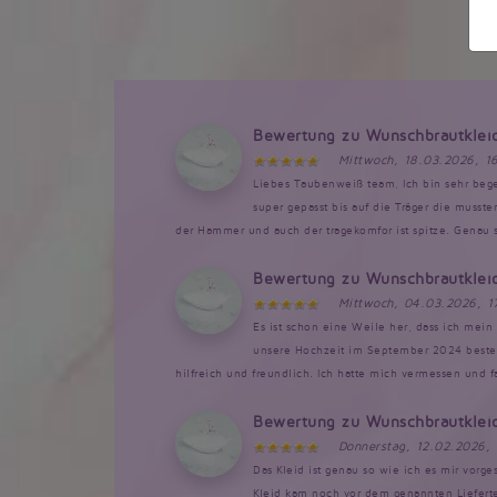
Bewertung zu Wunschbrautklei
Mittwoch, 18.03.2026, 1
Liebes Taubenweiß team, Ich bin sehr bege
super gepasst bis auf die Träger die musst
der Hammer und auch der tragekomfor ist spitze. Genau so
Bewertung zu Wunschbrautklei
Mittwoch, 04.03.2026, 1
Es ist schon eine Weile her, dass ich mein 
unsere Hochzeit im September 2024 bestellt
hilfreich und freundlich. Ich hatte mich vermessen und 
Bewertung zu Wunschbrautklei
Donnerstag, 12.02.2026,
Das Kleid ist genau so wie ich es mir vorg
Kleid kam noch vor dem genannten Lieferte