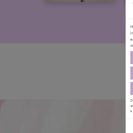
H
I
e
m
D
w
k