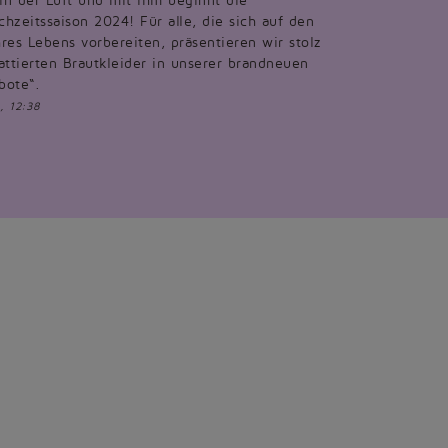
 in der Luft und mit ihm beginnt die
hzeitssaison 2024! Für alle, die sich auf den
res Lebens vorbereiten, präsentieren wir stolz
attierten Brautkleider in unserer brandneuen
bote“.
, 12:38