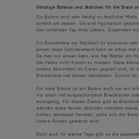
Günstige Boleros und Jäckchen für die Braut o
Ein Bolero wird sehr häufig zu festlicher Mode
einfach am besten. Sie sind figurbetont geschn
den schönsten Tag Ihres Lebens. Zusammen mit 
Ein Brautbolero zur Hochzeit ist einerseits seh
einem lauen Sommerabend kann es schon mal et
Da man nie wissen kann, wie das Wetter am Hoch
des Falles nicht frieren zu müssen. Diese klei
andere Aktivitäten im Freien geplant sind, ist 
Brautbolero viel besser überstehen. Zurück im
Für viele Bräute ist ein Bolero auch nur ein sc
Vor allem tief ausgeschnittene Brautkleider od
einzigartig. Für diesen Zweck gibt es Brautbol
wärmen diese feinen Jäckchen trotzdem etwas.
kühlen Jahreszeit heiratet, sollte sich der Bo
untere Rücken gewärmt wird.
Doch auch für warme Tage gibt es die passenden