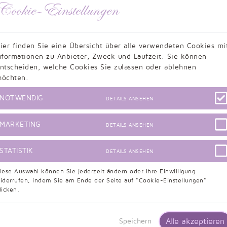
Cookie-Einstellungen
Filter löschen und alle Produkte anzeigen
ier finden Sie eine Übersicht über alle verwendeten Cookies mi
nformationen zu Anbieter, Zweck und Laufzeit. Sie können
ntscheiden, welche Cookies Sie zulassen oder ablehnen
öchten.
NOTWENDIG
DETAILS ANSEHEN
MARKETING
DETAILS ANSEHEN
STATISTIK
DETAILS ANSEHEN
iese Auswahl können Sie jederzeit ändern oder Ihre Einwilligung
Kundenbewertungen
iderrufen, indem Sie am Ende der Seite auf "Cookie-Einstellungen"
licken.
Alle akzeptieren
Speichern
9,5/10 - 634 Bewertungen