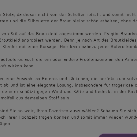
ne Stola, da dieser nicht von der Schulter rutscht und somit nic
en und die Silhouette der Braut bleibt schön erhalten, ohne da
d von Stil auf das Brautkleid abgestimmt werden. Es gibt Brautb
Brautkleid anprobiert werden. Denn je nach Art des Brautkleides
 Kleider mit einer Korsage. Hier kann nahezu jeder Bolero komb
Brautboleros auch die ein oder andere Problemzone an den Arme
aft wirken kann.
ier eine Auswahl an Boleros und Jäckchen, die perfekt zum stilvo
t ab und ist eine elegante Lösung, insbesondere für trägerlose o
h, denn er schützt gegen Wind und Kälte und bedeckt in der Kirch
malfall aus demselben Stoff sein.
r sind Sie so weit, Ihren Favoriten auszuwählen? Schauen Sie sic
nach Ihrer Hochzeit tragen können und somit immer wieder wund
nügen!