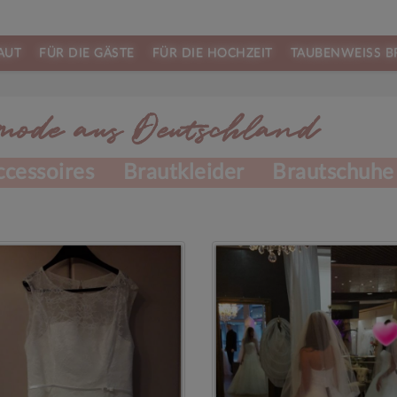
AUT
FÜR DIE GÄSTE
FÜR DIE HOCHZEIT
TAUBENWEISS B
ode aus Deutschland
ccessoires
Brautkleider
Brautschuh