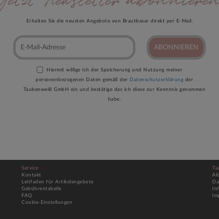
Jetzt Newsletter abonniere
Erhalten Sie die neusten Angebote von Brautbasar direkt per E-Mail.
ABONNIEREN
Hiermit willige ich der Speicherung und Nutzung meiner
personenbezogenen Daten gemäß der
Datenschutzerklärung
der
Taubenweiß GmbH ein und bestätige das ich diese zur Kenntnis genommen
habe.
Service
Ta
Kontakt
Al
Leitfaden für Artikelangebote
Da
Gebührentabelle
In
FAQ
Im
Cookie-Einstellungen