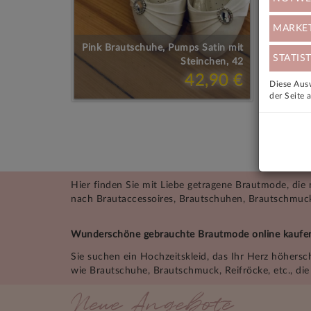
MARKE
Pink Brautschuhe, Pumps Satin mit
STATIST
Steinchen, 42
42,90 €
Diese Ausw
der Seite 
«
Hier finden Sie mit Liebe getragene Brautmode, die
nach Brautaccessoires, Brautschuhen, Brautschmuck
Wunderschöne gebrauchte Brautmode online kaufe
Sie suchen ein Hochzeitskleid, das Ihr Herz höhers
wie Brautschuhe, Brautschmuck, Reifröcke, etc., di
Neue Angebote