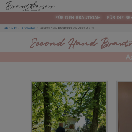
Brautbasar
by Taubenweiß
FÜR DEN BRÄUTIGAM
FÜR DIE BR
Startseite
Brautbasar
Second Hand Brautmode aus Deutschland
Second Hand Brautm
A