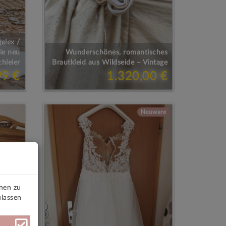
elex /
ie neu
Wunderschönes, romantisches
chleier
Brautkleid aus Wildseide – Vintage
99 €
1.320,00 €
Neuware
onen zu
ulassen