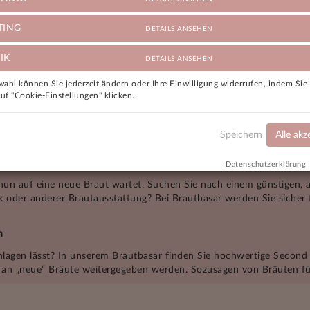
TING
DETAILS ANSEHEN
Schlichtes elegantes Kle
IK
DETAILS ANSEHEN
Blazer fürs Standesamt
Standesa
49,50 €
97,
ahl können Sie jederzeit ändern oder Ihre Einwilligung widerrufen, indem Si
auf "Cookie-Einstellungen" klicken.
Speichern
Alle akz
1
2
...
5
6
7
8
9
10
11
12
13
Datenschutzerklärung
 nun auf eine neue Braut wartet. Suchen Sie nach einem günstigen, 
 oder anderer Brautausstattung? Bei Brautbasar werden Sie sicher 
n
chlagen lässt? In unserem Brautbasar finden Sie hochwertige Second
e an „neue“ Bräute weitergegeben werden. Sozusagen von Bräuten fü