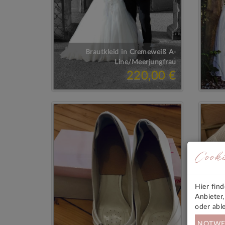
Brautkleid in Cremeweiß A-
Line/Meerjungfrau
220,00 €
Cook
Hier fin
Anbieter
oder abl
NOTWE