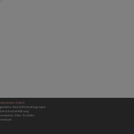
n
ubenweiss GmbH
lgemeine Geschäftsbedingungen
tenschutzerklärung
formation über Cookies
pressum