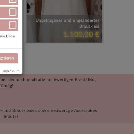
id fürs
Ungetragenes und ungeändertes
mt, 44
Brautkleid
90 €
1.100,00 €
e am Ende
eptieren
»
Impressum
aber dennoch qualitativ hochwertigen Brautkleid,
fündig!
 Hand Brautkleider, sowie neuwertige Accessoires
r Bräute!