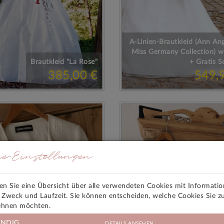
A-Linien-Brautkleid (Ann Ang
Miss Germany Collection) w
Brautkleid "La Rose"
+ Gratis S
385,00 €
549,
ie-Einstellungen
den Sie eine Übersicht über alle verwendeten Cookies mit Informati
, Zweck und Laufzeit. Sie können entscheiden, welche Cookies Sie z
ehnen möchten.
NDIG
DETAILS ANSEHEN