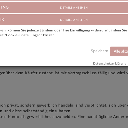
 aufgrund mangelhafter Qualität der Bilder, Beschreibungen oder fehl
TING
DETAILS ANSEHEN
käufer ein verbindliches Angebot zum Abschluss eines Kaufvertrages 
IK
DETAILS ANSEHEN
ttform eingestellt hat, verpflichtet er sich, diesen Artikel nicht an
ahl können Sie jederzeit ändern oder Ihre Einwilligung widerrufen, indem Si
 den Artikel unverzüglich von der Webseite zu entfernen.
auf "Cookie-Einstellungen" klicken.
ikel innerhalb der von ihm angegebenen Bearbeitungszeit im erstellte
rages mit dem Verkäufer den vollen Kaufpreis zzgl. der Vermittlung
eter Zustellung der Ware leitet Brautbasar den Kaufpreis ohne Verm
Speichern
Alle akz
 und Brautbasar, sondern zwischen Käufer und Verkäufer zustande u
glich die Plattform zur Verfügung und fungiert dabei lediglich als Ve
Datenschutzerklärung
enüber dem Käufer zusteht, ist mit Vertragsschluss fällig und wird 
lich privat, sondern gewerblich handeln, sind verpflichtet, sich übe
und diese selbstständig einzuhalten.
t, sein Konto als gewerbliches anzumelden. Eine nachträgliche Änd