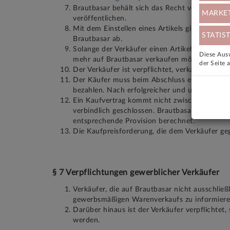
Brautbasar behält sich das Recht vor, Artikel
MARKE
veröffentlichen.
Mit dem Einstellen eines Artikels gibt der Ver
STATIST
Brautbasar ab.
Solange der Verkäufer einen Artikel auf der Pla
Diese Ausw
mehr auf Brautbasar verkaufen möchte, hat er
der Seite 
Der Verkäufer ist verpflichtet, verkaufte Art
Der Käufer muss beim Abschluss eines Kaufvert
bezahlen. Nach erfolgreicher und unbeanstand
Ein Kaufvertrag kommt nicht zwischen Käufer
verbindlich geschlossen. Brautbasar stellt ledi
entsprechende Provision berechnet.
Die Kaufpreisforderung, die dem Verkäufer geg
§ 7 Verpflichtungen gewerblicher Verkäufer
Verkäufer, die auf Brautbasar nicht ausschließ
gewerbsmäßigen Warenverkaufs zu informieren 
Darüber hinaus ist der Verkäufer verpflichte
werden.