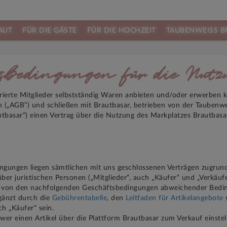
AUT
FÜR DIE GÄSTE
FÜR DIE HOCHZEIT
TAUBENWEISS B
sbedingungen für die Nut
istrierte Mitglieder selbstständig Waren anbieten und/oder erwerbe
n („AGB”) und schließen mit Brautbasar, betrieben von der Taubenw
utbasar“) einen Vertrag über die Nutzung des Markplatzes Brautbasa
ngungen liegen sämtlichen mit uns geschlossenen Verträgen zugrun
er juristischen Personen („Mitglieder“, auch „Käufer“ und „Verkäufe
 von den nachfolgenden Geschäftsbedingungen abweichender Bedingu
gänzt durch die
Gebührentabelle
, den
Leitfaden für Artikelangebote
h „Käufer“ sein.
wer einen Artikel über die Plattform Brautbasar zum Verkauf einstellt