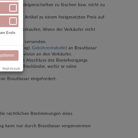
ender Artikeleigenschaften zu löschen bzw. nicht zu
über diesen Artikel zu einem festgesetzten Preis auf
derweitig zu verkaufen. Wenn der Verkäufer nicht
e am Ende
n Angebot zu versenden.
sprovision (vgl.
Gebührentabelle
) an Brautbasar
ittlungsprovision an den Verkäufer.
eptieren
nd wird mit Abschluss des Bestellvorgangs
rmittler und Treuhänder, wofür er seine
Impressum
von Brautbasar eingefordert.
r die rechtlichen Bestimmungen eines
erung kann nur durch Brautbasar vorgenommen