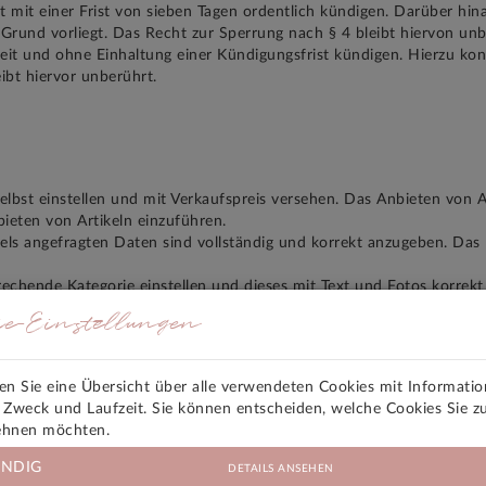
t mit einer Frist von sieben Tagen ordentlich kündigen. Darüber hi
Grund vorliegt. Das Recht zur Sperrung nach § 4 bleibt hiervon unb
eit und ohne Einhaltung einer Kündigungsfrist kündigen. Hierzu ko
bt hiervor unberührt.
lbst einstellen und mit Verkaufspreis versehen. Das Anbieten von Ar
nbieten von Artikeln einzuführen.
els angefragten Daten sind vollständig und korrekt anzugeben. Das M
echende Kategorie einstellen und dieses mit Text und Fotos korrekt 
nschaften und Merkmale wahrheitsgemäß angeben und eventuelle Mä
ie-Einstellungen
ren. Sollte eine passende Kategorie oder passenden Merkmale nicht 
 Fotos dürfen nicht Rechte anderer verletzen und müssen sich aus
den Sie eine Übersicht über alle verwendeten Cookies mit Informati
lässig.
, Zweck und Laufzeit. Sie können entscheiden, welche Cookies Sie z
n Angebote versteht sich als Verkaufspreis zzgl. Verkaufsprovision (
ehnen möchten.
ndert ausgewiesen werden.
 zu löschen, wenn diese gegen geltendes Recht, diese AGB oder gegen 
NDIG
DETAILS ANSEHEN