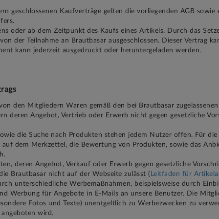
ern geschlossenen Kaufverträge gelten die vorliegenden AGB sowie
fers.
lens oder ab dem Zeitpunkt des Kaufs eines Artikels. Durch das S
 von der Teilnahme an Brautbasar ausgeschlossen. Dieser Vertrag ka
ment kann jederzeit ausgedruckt oder heruntergeladen werden.
trags
 von den Mitgliedern Waren gemäß den bei Brautbasar zugelassenen A
n deren Angebot, Vertrieb oder Erwerb nicht gegen gesetzliche Vors
sowie die Suche nach Produkten stehen jedem Nutzer offen. Für die 
 auf dem Merkzettel, die Bewertung von Produkten, sowie das Anbie
h.
ieten, deren Angebot, Verkauf oder Erwerb gegen gesetzliche Vorschri
die Brautbasar nicht auf der Webseite zulässt (
Leitfaden für Artikel
durch unterschiedliche Werbemaßnahmen, beispielsweise durch Einb
und Werbung für Angebote in E-Mails an unsere Benutzer. Die Mitg
besondere Fotos und Texte) unentgeltlich zu Werbezwecken zu verwend
r angeboten wird.