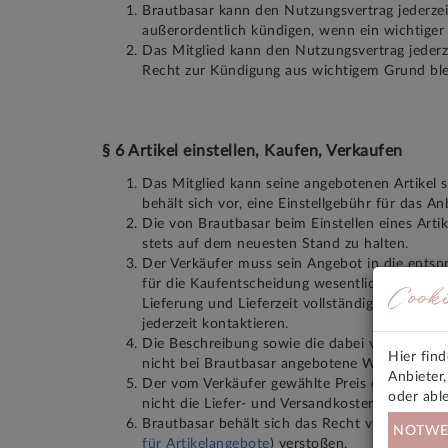
Brautbasar kann den Nutzungsvertrag jederzei
außerordentlich kündigen, wenn ein wichtiger 
Das Mitglied kann den Nutzungsvertrag jederz
Recht zur Kündigung aus wichtigem Grund blei
§ 6 Artikel einstellen, Kaufen, Verkaufen
Das Mitglied kann seine angebotenen Artikel se
behält sich vor, eine Einstellgebühr für das A
Die von Brautbasar beim Einstellen eines Artik
stets auf dem neuesten Stand zu halten.
Der Verkäufer muss sein Angebot in die entspr
für die Kaufentscheidung wesentlichen Eige
Cook
Lieferung und Lieferzeit vollständig informie
jederzeit kontaktieren.
Die Beschreibung sowie die dabei verwendeten
Hier fin
nicht bei Brautbasar angebotene Ware ist unzu
Anbieter
Der vom Verkäufer gewählte Preis der jeweilige
oder abl
nicht die Liefer- und Versandkosten, die geso
Brautbasar behält sich das Recht vor, Artikel
NOTWE
für Artikelangebote
) verstoßen.