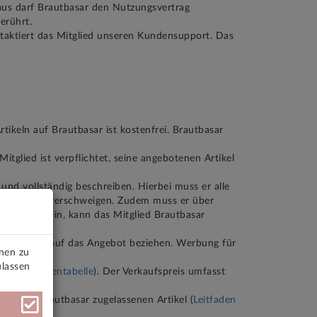
naus darf Brautbasar den Nutzungsvertrag
erührt.
ntaktiert das Mitglied unseren Kundensupport. Das
tikeln auf Brautbasar ist kostenfrei. Brautbasar
itglied ist verpflichtet, seine angebotenen Artikel
und vollständig beschreiben. Hierbei muss er alle
ngel nicht verschweigen. Zudem muss er über
vorhanden sein, kann das Mitglied Brautbasar
schließlich auf das Angebot beziehen. Werbung für
onen zu
ulassen
vgl.
Gebührentabelle
). Der Verkaufspreis umfasst
die bei Brautbasar zugelassenen Artikel (
Leitfaden