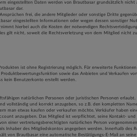
orm eingestellten Daten werden von Brautbasar grundsätzlich nicht a
utbasar dar.
 Ansprüchen frei, die andere Mitglieder oder sonstige Dritte gegen
tbasar eingestellten Informationen oder wegen dessen sonstiger Nut
immt hierbei auch die Kosten der notwendigen Rechtsverteidigung 
es gilt nicht, soweit die Rechtsverletzung von dem Mitglied nicht zu 
dukten ist ohne Registrierung möglich. Für erweiterte Funktionen, 
 Produktbewertungsfunktion sowie das Anbieten und Verkaufen von Ar
ss kein Benutzerkonto erstellt werden.
ftsfähigen natürlichen Personen oder juristischen Personen erlaubt.
ind vollständig und korrekt anzugeben, so z.B. den kompletten Name
ofern man etwas kaufen oder verkaufen möchte. Verkäufer haben eine
ount anzugeben. Das Mitglied ist verpflichtet, seine Kontakt- und 
r von einer vertretungsberechtigten natürlichen Person vorgenomme
ls Inhaber des Mitgliedskontos angegeben werden. Innerhalb des Re
erhält von Brautbasar eine automatische Bestätigungs-E-Mail an sei