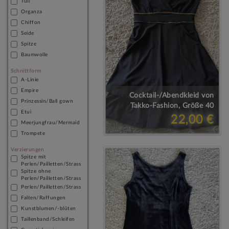
Tüll
Organza
Chiffon
Seide
Spitze
Baumwolle
Schnittform
A-Linie
Empire
Cocktail-/Abendkleid von
Prinzessin/Ball gown
Takko-Fashion, Größe 40
Etui
22,00 €
Meerjungfrau/Mermaid
Trompete
Verzierungen
Spitze mit
Perlen/Pailletten/Strass
Spitze ohne
Perlen/Pailletten/Strass
Perlen/Pailletten/Strass
Falten/Raffungen
Kunstblumen/-blüten
Taillenband/Schleifen