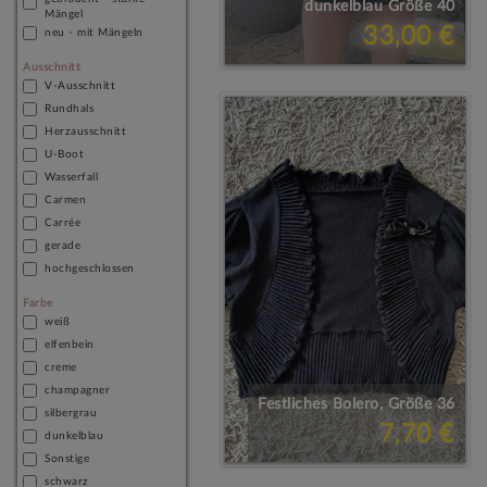
dunkelblau Größe 40
Mängel
33,00 €
neu - mit Mängeln
Ausschnitt
V-Ausschnitt
Rundhals
Herzausschnitt
U-Boot
Wasserfall
Carmen
Carrée
gerade
hochgeschlossen
Farbe
weiß
elfenbein
creme
champagner
Festliches Bolero, Größe 36
silbergrau
7,70 €
dunkelblau
Sonstige
schwarz