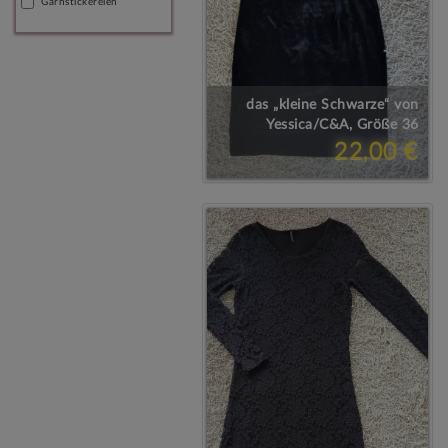
Garnstickereien
das „kleine Schwarze“ von
Yessica/C&A, Größe 36
22,00 €