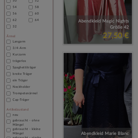
50
52
54
58
56
60
62
64
Abendkleid Magic Nights
32
Größe 42
27,50 €
Ärmel
Langarm
3/4-Arm
Kurzarm
trägerlos
Spaghettiträger
breite Träger
ein Träger
Neckholder
Trompetenärmel
Cap-Träger
Artikelzustand
neu
gebraucht - ohne
Mängel
gebraucht - kleine
Abendkleid Marie Blanc
Mängel
gebraucht - starke