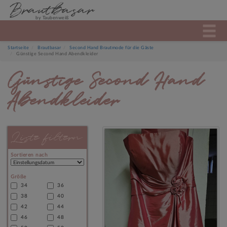
Brautbasar
by Taubenweiß
Startseite
Brautbasar
Second Hand Brautmode für die Gäste
Günstige Second Hand Abendkleider
Günstige Second Hand
Abendkleider
Liste filtern
Sortieren nach
Größe
34
36
38
40
42
44
46
48