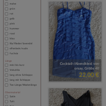
malve
grün
rot
gelb
pink
hummer
rosé
blau
lila/flieder/lavendel
elfenbein/nude
fuchsia
Länge
Cocktail-/Abendkleid von
mini bis kurz
orsay, Größe 40
Vokuhila
22,00 €
lang ohne Schleppe
lang mit Schleppe
Tee-Länge/Wadenlänge
Obermaterial
Satin
Taft