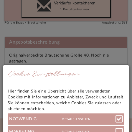
Verkäufer kontaktieren
1
Kontaktaufnahmen
Für die Braut » Brautschuhe
Angebotsnr.: 569
Angebotsbeschreibung
Originalverpackte Brautschuhe Größe 40. Noch nie
getragen.
Frabe Champagner Obermaterial Satin/Spitze
Cookie-Einstellungen
Angebotsmerkmale
Hier finden Sie eine Übersicht über alle verwendeten
Versandkosten
Cookies mit Informationen zu Anbieter, Zweck und Laufzeit.
Sie können entscheiden, welche Cookies Sie zulassen oder
ablehnen möchten.
NOTWENDIG
DETAILS ANSEHEN
Neue Angebote
MARKETING
DETAILS ANSEHEN