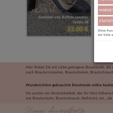
MARKE
Sandalen von Buffalo London,
Prin
STATIST
Größe 38
22,00 €
Diese Ausw
der Seite 
Hier finden Sie mit Liebe getragene Brautmode, die
nach Brautaccessoires, Brautschuhen, Brautschmuck
Wunderschöne gebrauchte Brautmode online kaufe
Sie suchen ein Hochzeitskleid, das Ihr Herz höhers
wie Brautschuhe, Brautschmuck, Reifröcke, etc., di
Neue Angebote