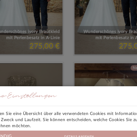
nderschönes ivory Brautkleid
Wunderschönes ivory Brau
mit Perlenbesatz in A-Linie
mit Perlenbesatz in 
275,00 €
275,
N
ie-Einstellungen
den Sie eine Übersicht über alle verwendeten Cookies mit Informati
, Zweck und Laufzeit. Sie können entscheiden, welche Cookies Sie z
ehnen möchten.
NDIG
DETAILS ANSEHEN