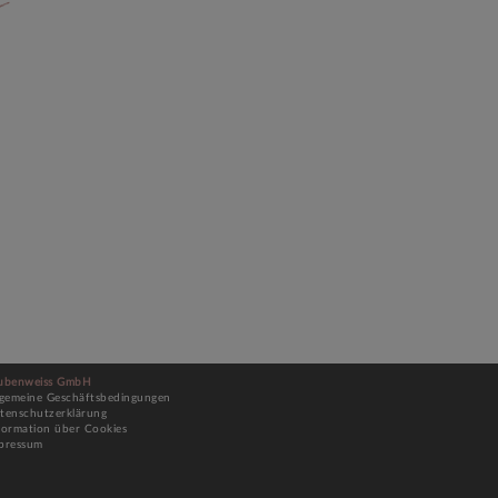
n
ubenweiss GmbH
lgemeine Geschäftsbedingungen
tenschutzerklärung
formation über Cookies
pressum