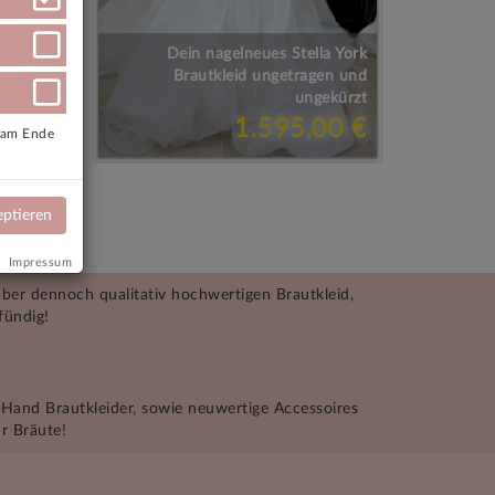
Dein nagelneues Stella York
id mit
Brautkleid ungetragen und
aschen
ungekürzt
00 €
1.595,00 €
e am Ende
eptieren
Impressum
aber dennoch qualitativ hochwertigen Brautkleid,
fündig!
 Hand Brautkleider, sowie neuwertige Accessoires
r Bräute!