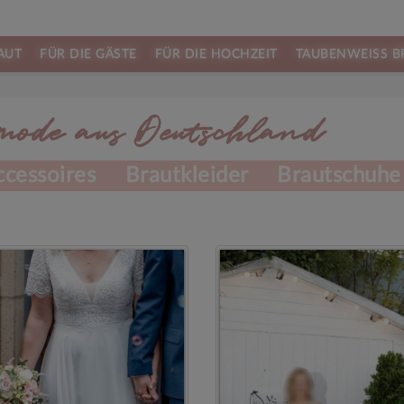
AUT
FÜR DIE GÄSTE
FÜR DIE HOCHZEIT
TAUBENWEISS B
ode aus Deutschland
ccessoires
Brautkleider
Brautschuh