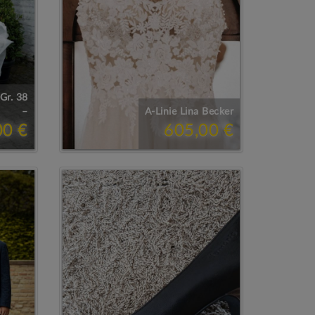
Gr. 38
–
A-Linie Lina Becker
00 €
605,00 €