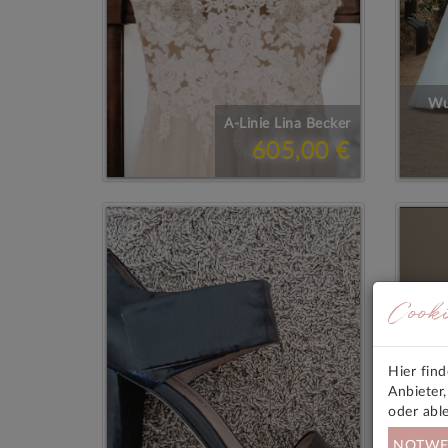
Wu
A-Linie Lina Becker
605,00 €
Cook
Hier fin
Anbieter
oder abl
NOTWE