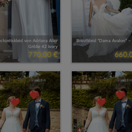
chzeitskleid von Adriana Alier
Brautkleid "Dama Avalon" – 
Größe 42 ivory
770,00 €
660,