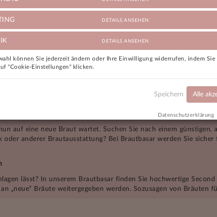
TING
DETAILS ANSEHEN
Pollardi Brautkleid Gr. 36 –
zessinnenkleid – Professionell
Ungetragenes Brautkle
IK
DETAILS ANSEHEN
gereinigt – Sehr guter Zustand
T
440,00 €
880,
ahl können Sie jederzeit ändern oder Ihre Einwilligung widerrufen, indem Si
auf "Cookie-Einstellungen" klicken.
Speichern
Alle akz
«
1
2
3
4
5
6
7
8
...
12
13
»
Datenschutzerklärung
 nun auf eine neue Braut wartet. Suchen Sie nach einem günstigen, 
 oder anderer Brautausstattung? Bei Brautbasar werden Sie sicher 
n
chlagen lässt? In unserem Brautbasar finden Sie hochwertige Second
e an „neue“ Bräute weitergegeben werden. Sozusagen von Bräuten fü