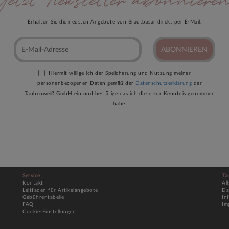
Jetzt Newsletter abonniere
Erhalten Sie die neusten Angebote von Brautbasar direkt per E-Mail.
ABONNIEREN
Hiermit willige ich der Speicherung und Nutzung meiner
personenbezogenen Daten gemäß der
Datenschutzerklärung
der
Taubenweiß GmbH ein und bestätige das ich diese zur Kenntnis genommen
habe.
Service
Ta
Kontakt
Al
Leitfaden für Artikelangebote
Da
Gebührentabelle
In
FAQ
Im
Cookie-Einstellungen