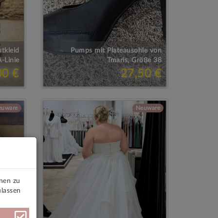
tkleid
Pumps mit Plateausohle von
A-Linie
Tmaris, Größe 38
00 €
27,50 €
euware
Neuware
onen zu
ulassen