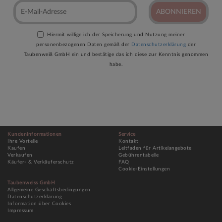
ABONNIEREN
Hiermit willige ich der Speicherung und Nutzung meiner
personenbezogenen Daten gemäß der
Datenschutzerklärung
der
Taubenweiß GmbH ein und bestätige das ich diese zur Kenntnis genommen
habe.
Kundeninformationen
Service
Ihre Vorteile
Kontakt
Kaufen
Leitfaden für Artikelangebote
Verkaufen
Gebührentabelle
Käufer- & Verkäuferschutz
FAQ
Cookie-Einstellungen
Taubenweiss GmbH
Allgemeine Geschäftsbedingungen
Datenschutzerklärung
Information über Cookies
Impressum