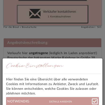
Verkäufer kontaktieren
1
Kontaktaufnahmen
Für die Braut » Brautschuhe
Angebotsnr.: 561
Angebotsbeschreibung
Verkaufe hier
ungetragene
(lediglich im Laden anprobiert!)
Brautschuhe der bekannten Marke Rainbow in Größe 39.
Cookie-Einstellungen
Bei Fragen gerne melden!
Angebotsmerkmale
Hier finden Sie eine Übersicht über alle verwendeten
Cookies mit Informationen zu Anbieter, Zweck und Laufzeit.
Sie können entscheiden, welche Cookies Sie zulassen oder
Versandkosten
ablehnen möchten.
NOTWENDIG
DETAILS ANSEHEN