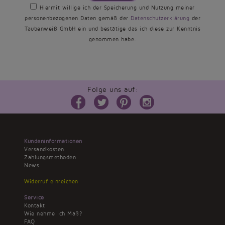
Hiermit willige ich der Speicherung und Nutzung meiner
personenbezogenen Daten gemäß der
Datenschutzerklärung
der
Taubenweiß GmbH ein und bestätige das ich diese zur Kenntnis
genommen habe.
Folge uns auf:
Kundeninformationen
Versandkosten
Zahlungsmethoden
News
Widerruf einreichen
Service
Kontakt
Wie nehme ich Maß?
FAQ