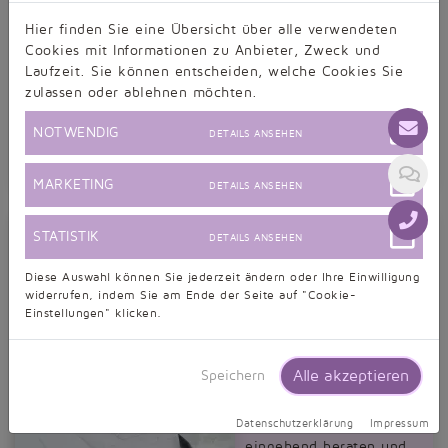
PASSFORM:
Hier finden Sie eine Übersicht über alle verwendeten
Cookies mit Informationen zu Anbieter, Zweck und
SERVICE & SUPPORT:
Laufzeit. Sie können entscheiden, welche Cookies Sie
zulassen oder ablehnen möchten.
EINHALTUNG LIEFERZEIT:
NOTWENDIG
DETAILS ANSEHEN
PREIS/LEISTUNG:
MARKETING
DETAILS ANSEHEN
Bewertung zu
STATISTIK
Wunschbrautkleid
DETAILS ANSEHEN
Sonntag, 27.05.2018,
Diese Auswahl können Sie jederzeit ändern oder Ihre Einwilligung
10:50
widerrufen, indem Sie am Ende der Seite auf "Cookie-
Einstellungen" klicken.
Taubenweiß hat mein
Wunschbrautkleid auf
Basis eines Fotos
Alle akzeptieren
Speichern
angefertigt und ich bin
absolut zufrieden. Vor der
Datenschutzerklärung
Impressum
Bestellung wurde ich
eingehend beraten und