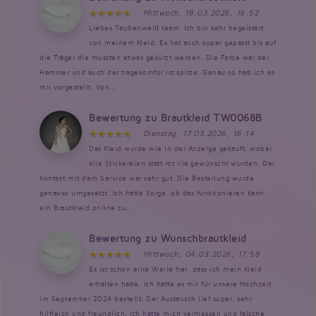
Mittwoch, 18.03.2026, 16:52
Liebes Taubenweiß team, Ich bin sehr begeistert
von meinem Kleid. Es hat auch super gepasst bis auf
die Träger die mussten etwas gekürzt werden. Die Farbe war der
Hammer und auch der tragekomfor ist spitze. Genau so hab ich es
mir vorgestellt. Von...
Bewertung zu Brautkleid TW0068B
Dienstag, 17.03.2026, 16:14
Das Kleid wurde wie in der Anzeige gekauft, wobei
alle Stickereien statt rot lila gewünscht wurden. Der
Kontakt mit dem Service war sehr gut. Die Bestellung wurde
genauso umgesetzt. Ich hatte Sorge, ob das funktionieren kann,
ein Brautkleid online zu...
Bewertung zu Wunschbrautkleid
Mittwoch, 04.03.2026, 17:58
Es ist schon eine Weile her, dass ich mein Kleid
erhalten habe. Ich hatte es mir für unsere Hochzeit
im September 2024 bestellt. Der Austausch lief super, sehr
hilfreich und freundlich. Ich hatte mich vermessen und falsche