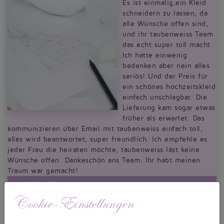
Es ist einmalig,ein Kleid
schneidern zu lassen, da
alle Wünsche offen sind,
und ihr taubenweiss Team
das echt super toll macht.
Ich hatte einwenig
bedenken aber nein alles
seriös! Und der Preis für
ein schönes hochzeitskleid
einfach unschlagbar. Die
Lieferung kam sogar etwas
früher als erwartet. Das
kommunizieren über Email mit taubenweiss einfach toll,
alles wird beantwortet, super freundlich. Ich empfehle es
jeder Frau die heiraten möchte, taubenweiss läst keine
Wünsche offen. Dankeschön ans Team. Ihr habt meinen
Traum war gemacht!
QUALITÄT MATERIAL:
Cookie-Einstellungen
QUALITÄT VERARBEITUNG: