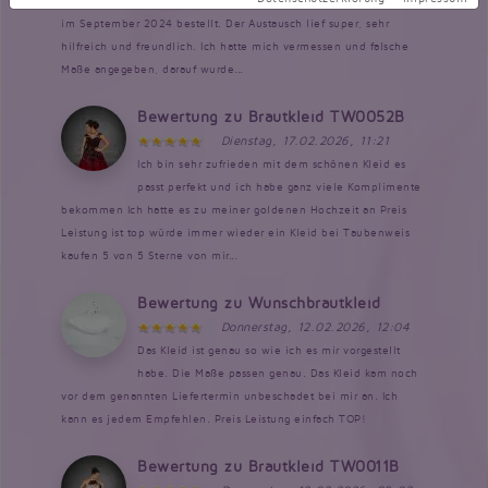
erhalten habe. Ich hatte es mir für unsere Hochzeit
im September 2024 bestellt. Der Austausch lief super, sehr
hilfreich und freundlich. Ich hatte mich vermessen und falsche
Maße angegeben, darauf wurde...
Bewertung zu Brautkleid TW0052B
Dienstag, 17.02.2026, 11:21
Ich bin sehr zufrieden mit dem schönen Kleid es
passt perfekt und ich habe ganz viele Komplimente
bekommen Ich hatte es zu meiner goldenen Hochzeit an Preis
Leistung ist top würde immer wieder ein Kleid bei Taubenweis
kaufen 5 von 5 Sterne von mir...
Bewertung zu Wunschbrautkleid
Donnerstag, 12.02.2026, 12:04
Das Kleid ist genau so wie ich es mir vorgestellt
habe. Die Maße passen genau. Das Kleid kam noch
vor dem genannten Liefertermin unbeschadet bei mir an. Ich
kann es jedem Empfehlen. Preis Leistung einfach TOP!
Bewertung zu Brautkleid TW0011B