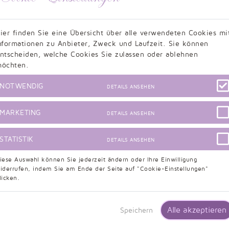
ier finden Sie eine Übersicht über alle verwendeten Cookies mi
d
Bewertung zu Brau
nformationen zu Anbieter, Zweck und Laufzeit. Sie können
6:52
Dienstag, 
ntscheiden, welche Cookies Sie zulassen oder ablehnen
istert von meinem Kleid. Es hat auch
Das Kleid wurde wie in der 
öchten.
en etwas gekürzt werden. Die Farbe war
gewünscht wurden. Der Kont
 hab ich es mir vorgestellt. Von...
genauso umgesetzt. Ich hatte Sorge, ob da
NOTWENDIG
DETAILS ANSEHEN
d
Bewertung zu Brau
MARKETING
DETAILS ANSEHEN
7:58
Dienstag, 
Kleid erhalten habe. Ich hatte es mir für
Ich bin sehr zufrieden mit
. Der Austausch lief super, sehr
viele Komplimente bekomme
STATISTIK
DETAILS ANSEHEN
falsche Maße angegeben, darauf wurde...
Leistung ist top würde immer wieder ein 
iese Auswahl können Sie jederzeit ändern oder Ihre Einwilligung
d
Bewertung zu Brau
iderrufen, indem Sie am Ende der Seite auf "Cookie-Einstellungen"
licken.
 12:04
Donnerstag
estellt habe. Die Maße passen genau. Das
Das Kleid passt perfekt un
rmin unbeschadet bei mir an. Ich kann
schnellstens reagiert. Da w
Alle akzeptieren
Speichern
das ist dem Kundenservice aufgefallen, v