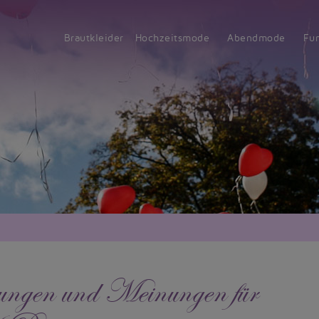
Brautkleider
Hochzeitsmode
Abendmode
Fu
ngen und Meinungen für