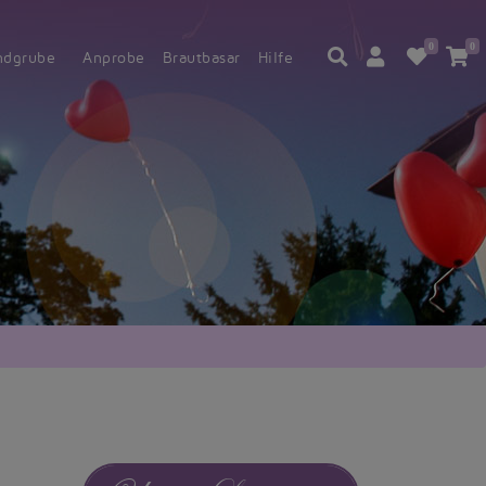
0
0
ndgrube
Anprobe
Brautbasar
Hilfe