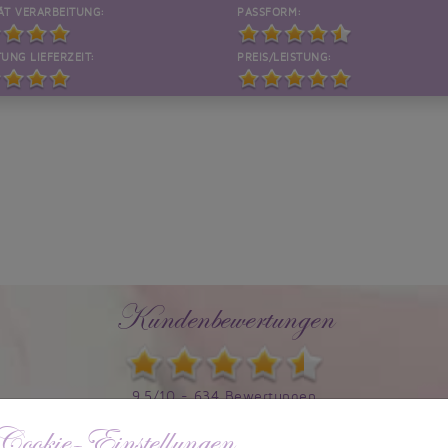
ÄT VERARBEITUNG:
PASSFORM:
UNG LIEFERZEIT:
PREIS/LEISTUNG:
Kundenbewertungen
9,5/10 - 634 Bewertungen
Cookie-Einstellungen
Informationen zur Echtheit von Kundenbewertungen