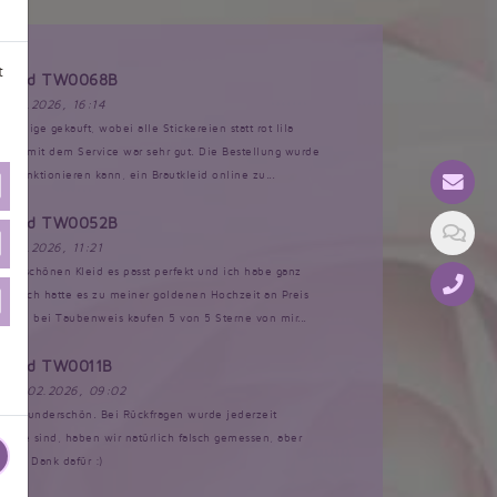
t
tkleid TW0068B
17.03.2026, 16:14
Anzeige gekauft, wobei alle Stickereien statt rot lila
akt mit dem Service war sehr gut. Die Bestellung wurde
s funktionieren kann, ein Brautkleid online zu...
tkleid TW0052B
17.02.2026, 11:21
 dem schönen Kleid es passt perfekt und ich habe ganz
n Ich hatte es zu meiner goldenen Hochzeit an Preis
Kleid bei Taubenweis kaufen 5 von 5 Sterne von mir...
tkleid TW0011B
, 12.02.2026, 09:02
d ist wunderschön. Bei Rückfragen wurde jederzeit
ir leie sind, haben wir natürlich falsch gemessen, aber
ielen Dank dafür :)