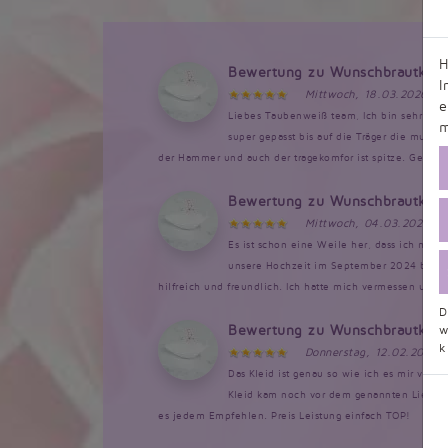
H
Bewertung zu Wunschbrautklei
I
Mittwoch, 18.03.2026, 1
e
Liebes Taubenweiß team, Ich bin sehr bege
m
super gepasst bis auf die Träger die musst
der Hammer und auch der tragekomfor ist spitze. Genau so
Bewertung zu Wunschbrautklei
Mittwoch, 04.03.2026, 1
Es ist schon eine Weile her, dass ich mein 
unsere Hochzeit im September 2024 bestellt
hilfreich und freundlich. Ich hatte mich vermessen und 
D
Bewertung zu Wunschbrautklei
w
k
Donnerstag, 12.02.2026,
Das Kleid ist genau so wie ich es mir vorg
Kleid kam noch vor dem genannten Lieferte
es jedem Empfehlen. Preis Leistung einfach TOP!