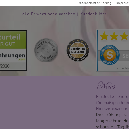
Datenschutzerklärung
Impres
alle Bewertungen ansehen
|
Kundenbilder
News
Entdecken Sie d
für maßgeschnei
Hochzeitssaison!
Der Frühling ist
langersehnte Hoc
schönsten Tag ih