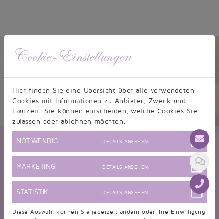
Kundenbewertungen
Cookie-Einstellungen
9,5/10 - 634 Bewertungen
Hier finden Sie eine Übersicht über alle verwendeten
Cookies mit Informationen zu Anbieter, Zweck und
Informationen zur Echtheit von Kundenbewertungen
Laufzeit. Sie können entscheiden, welche Cookies Sie
zulassen oder ablehnen möchten.
NOTWENDIG
DETAILS ANSEHEN
Bewertung zu Wunschbrautkleid
Mittwoch, 18.03.2026, 16:52
MARKETING
DETAILS ANSEHEN
Liebes Taubenweiß team, Ich bin sehr begeistert
von meinem Kleid. Es hat auch super gepasst bis auf
STATISTIK
die Träger die mussten etwas gekürzt werden. Die Farbe war der
DETAILS ANSEHEN
Hammer und auch der tragekomfor ist spitze. Genau so hab ich es
Diese Auswahl können Sie jederzeit ändern oder Ihre Einwilligung
mir vorgestellt. Von...