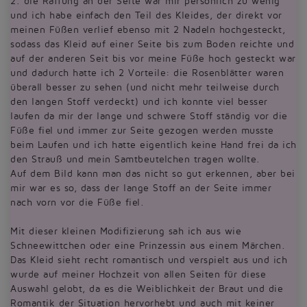
2. die Raffung an der Seite war mir persönlich zu wenig
und ich habe einfach den Teil des Kleides, der direkt vor
meinen Füßen verlief ebenso mit 2 Nadeln hochgesteckt,
sodass das Kleid auf einer Seite bis zum Boden reichte und
auf der anderen Seit bis vor meine Füße hoch gesteckt war
und dadurch hatte ich 2 Vorteile: die Rosenblätter waren
überall besser zu sehen (und nicht mehr teilweise durch
den langen Stoff verdeckt) und ich konnte viel besser
laufen da mir der lange und schwere Stoff ständig vor die
Füße fiel und immer zur Seite gezogen werden musste
beim Laufen und ich hatte eigentlich keine Hand frei da ich
den Strauß und mein Samtbeutelchen tragen wollte.
Auf dem Bild kann man das nicht so gut erkennen, aber bei
mir war es so, dass der lange Stoff an der Seite immer
nach vorn vor die Füße fiel.
Mit dieser kleinen Modifizierung sah ich aus wie
Schneewittchen oder eine Prinzessin aus einem Märchen.
Das Kleid sieht recht romantisch und verspielt aus und ich
wurde auf meiner Hochzeit von allen Seiten für diese
Auswahl gelobt, da es die Weiblichkeit der Braut und die
Romantik der Situation hervorhebt und auch mit keiner