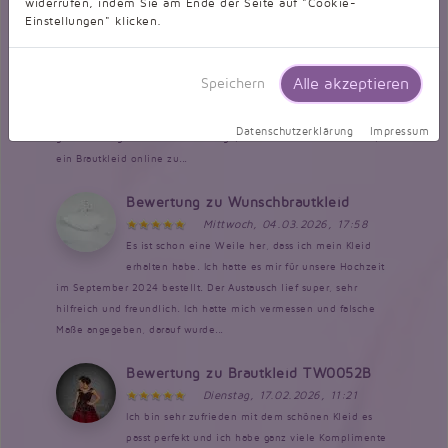
widerrufen, indem Sie am Ende der Seite auf "Cookie-
Einstellungen" klicken.
Bewertung zu Brautkleid TW0068B
Dienstag, 17.03.2026, 16:14
Das Kleid wurde wie in der Anzeige gekauft, wobei
Alle akzeptieren
Speichern
alle Stickereien statt rot lila gewünscht wurden. Der
Kontakt mit dem Service war sehr gut. Die Bestellung wurde
Datenschutzerklärung
Impressum
genauso umgesetzt. Ich hatte Sorge, ob das funktionieren kann,
ein Brautkleid online zu...
Bewertung zu Wunschbrautkleid
Mittwoch, 04.03.2026, 17:58
Es ist schon eine Weile her, dass ich mein Kleid
erhalten habe. Ich hatte es mir für unsere Hochzeit
im September 2024 bestellt. Der Austausch lief super, sehr
hilfreich und freundlich. Ich hatte mich vermessen und falsche
Maße angegeben, darauf wurde...
Bewertung zu Brautkleid TW0052B
Dienstag, 17.02.2026, 11:21
Ich bin sehr zufrieden mit dem schönen Kleid es
passt perfekt und ich habe ganz viele Komplimente