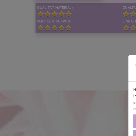
QUALITÄT MATERIAL:
QUALIT
SERVICE & SUPPORT:
EINHALT
H
I
e
m