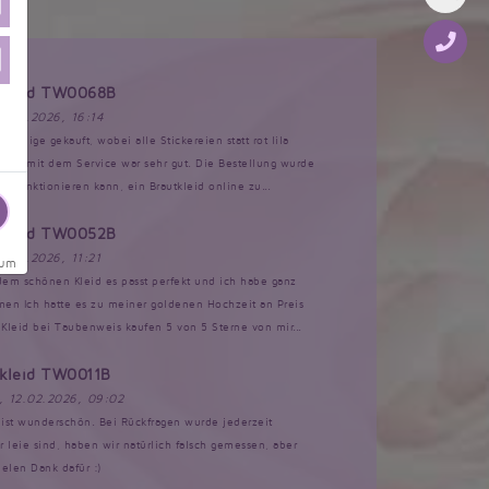
tkleid TW0068B
17.03.2026, 16:14
Anzeige gekauft, wobei alle Stickereien statt rot lila
akt mit dem Service war sehr gut. Die Bestellung wurde
s funktionieren kann, ein Brautkleid online zu...
tkleid TW0052B
17.02.2026, 11:21
sum
 dem schönen Kleid es passt perfekt und ich habe ganz
n Ich hatte es zu meiner goldenen Hochzeit an Preis
Kleid bei Taubenweis kaufen 5 von 5 Sterne von mir...
tkleid TW0011B
, 12.02.2026, 09:02
d ist wunderschön. Bei Rückfragen wurde jederzeit
ir leie sind, haben wir natürlich falsch gemessen, aber
ielen Dank dafür :)