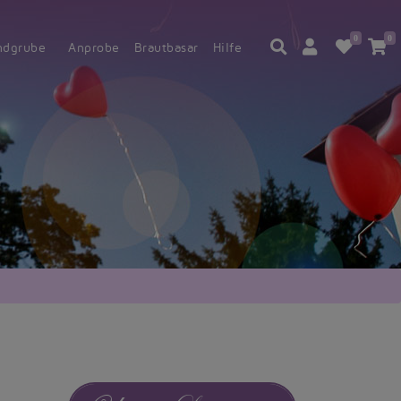
0
0
ndgrube
Anprobe
Brautbasar
Hilfe