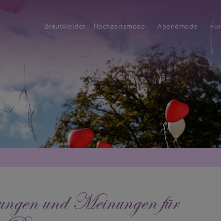
Brautkleider
Hochzeitsmode
Abendmode
Fu
ngen und Meinungen für