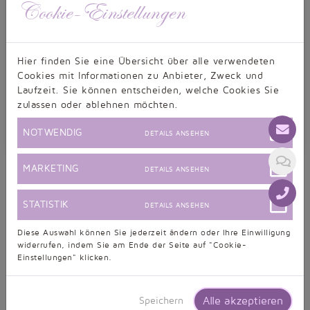
Cookie-Einstellungen
PASSFORM:
Hier finden Sie eine Übersicht über alle verwendeten
SERVICE & SUPPORT:
Cookies mit Informationen zu Anbieter, Zweck und
Laufzeit. Sie können entscheiden, welche Cookies Sie
EINHALTUNG LIEFERZEIT:
zulassen oder ablehnen möchten.
PREIS/LEISTUNG:
NOTWENDIG
DETAILS ANSEHEN
MARKETING
DETAILS ANSEHEN
Unsere Leistungen
STATISTIK
DETAILS ANSEHEN
Diese Auswahl können Sie jederzeit ändern oder Ihre Einwilligung
widerrufen, indem Sie am Ende der Seite auf "Cookie-
DEUTSCHE MODEMARKE
Einstellungen" klicken.
UNSCHLAGBARE PREISE
ALLE GRÖSSEN EIN PREIS
Alle akzeptieren
Speichern