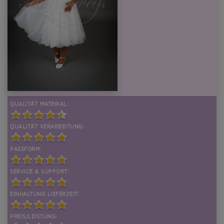
QUALITÄT MATERIAL:
QUALITÄT VERARBEITUNG:
PASSFORM:
SERVICE & SUPPORT:
EINHALTUNG LIEFERZEIT:
PREIS/LEISTUNG: