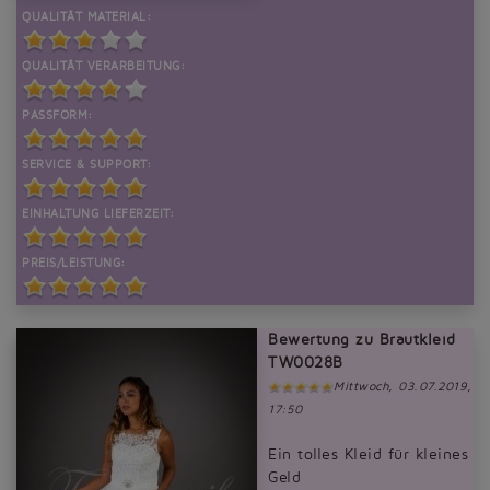
QUALITÄT MATERIAL:
QUALITÄT VERARBEITUNG:
PASSFORM:
SERVICE & SUPPORT:
EINHALTUNG LIEFERZEIT:
PREIS/LEISTUNG:
Bewertung zu Brautkleid
TW0028B
Mittwoch, 03.07.2019,
17:50
Ein tolles Kleid für kleines
Geld