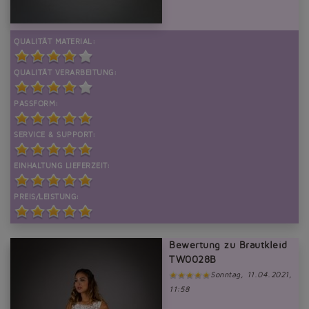
QUALITÄT MATERIAL:
QUALITÄT VERARBEITUNG:
PASSFORM:
SERVICE & SUPPORT:
EINHALTUNG LIEFERZEIT:
PREIS/LEISTUNG:
Bewertung zu Brautkleid
TW0028B
Sonntag, 11.04.2021,
11:58