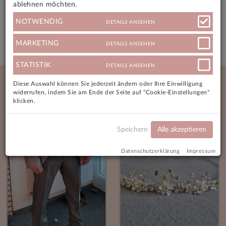
Angebotsmerkmale
ablehnen möchten.
NOTWENDIG
DETAILS ANSEHEN
Versandkosten
MARKETING
DETAILS ANSEHEN
STATISTIK
DETAILS ANSEHEN
Neue Angebote
Diese Auswahl können Sie jederzeit ändern oder Ihre Einwilligung
widerrufen, indem Sie am Ende der Seite auf "Cookie-Einstellungen"
klicken.
Speichern
Alle akzeptieren
Datenschutzerklärung
Impressum