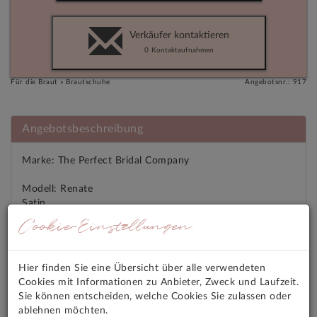
Verkäufer kontaktieren
0
Kontaktaufnahmen
Für die Braut » Brautschuhe
Angebotsnr.: 917
Angebotsbeschreibung
Marke: The Perfect Bridal Company
Modell: Renate
Satin
Cookie-Einstellungen
UNGETRAGEN - NEU
Größe 36
Hier finden Sie eine Übersicht über alle verwendeten
Cookies mit Informationen zu Anbieter, Zweck und Laufzeit.
Angebotsmerkmale
Sie können entscheiden, welche Cookies Sie zulassen oder
ablehnen möchten.