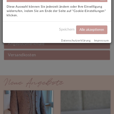
Der Schleier ist selbstverständlich im Preis enthalten.
Diese Auswahl können Sie jederzeit ändern oder Ihre Einwilligung
widerrufen, indem Sie am Ende der Seite auf "Cookie-Einstellungen"
klicken.
Der Versand des Kleides wäre möglich.
Bei Fragen bitte jederzeit gerne einfach auf mich
Speichern
Alle akzeptieren
zukommen.
Datenschutzerklärung
Impressum
Angebotsmerkmale
Versandkosten
Neue Angebote