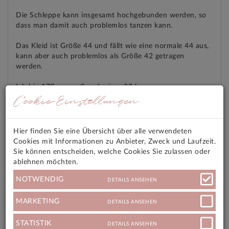
Die Schleppe kann insgesamt hochgebunden werden, so
dass man damit auch problemlos tanzen kann.
Das Kleid ist Größe 44 und fällt wie eine normale 44 aus,
kann aber auch problemlos als Größe 42 getragen
werden.
Ich bin 172 cm groß und wiege 83 kg.
Cookie-Einstellungen
Ich habe das Kleid im Juli 23 gekauft und im September
23 zur Hochzeit getragen.
Hier finden Sie eine Übersicht über alle verwendeten
Das Brautkleid wurde minimal gekürzt und die Korsage
Cookies mit Informationen zu Anbieter, Zweck und Laufzeit.
wurde etwas ein- bzw. enger genäht, was aber jederzeit
Sie können entscheiden, welche Cookies Sie zulassen oder
wieder rückgängig gemacht werden kann, eben je nach
ablehnen möchten.
Bedarf.
NOTWENDIG
DETAILS ANSEHEN
Ich habe das Kleid professionell reinigen lassen.
MARKETING
DETAILS ANSEHEN
Das Kleid ist in einem sehr guten bzw. neuwertigen
Zustand und weist keinerlei Mängel oder Ähnliches auf.
STATISTIK
DETAILS ANSEHEN