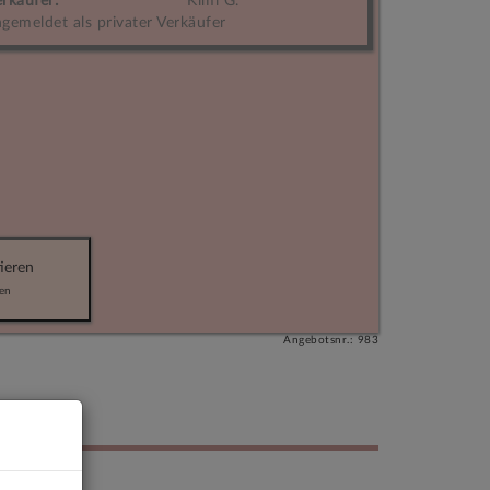
rkäufer:
Kimi G.
gemeldet als privater Verkäufer
ieren
en
Angebotsnr.: 983