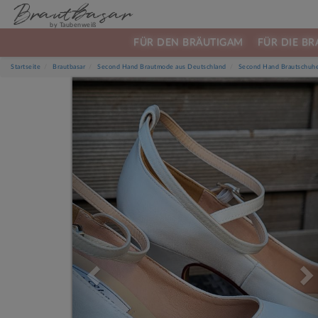
Brautbasar
by Taubenweiß
FÜR DEN BRÄUTIGAM
FÜR DIE BR
Startseite
Brautbasar
Second Hand Brautmode aus Deutschland
Second Hand Brautschuh
Previous