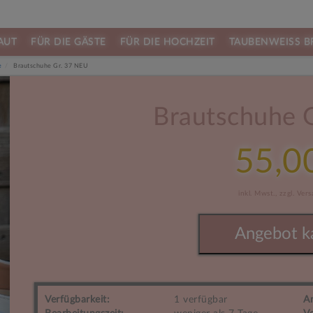
AUT
FÜR DIE GÄSTE
FÜR DIE HOCHZEIT
TAUBENWEISS B
e
Brautschuhe Gr. 37 NEU
Next
Brautschuhe 
55,0
inkl. Mwst.,
zzgl. Ver
Angebot k
Verfügbarkeit:
1 verfügbar
A