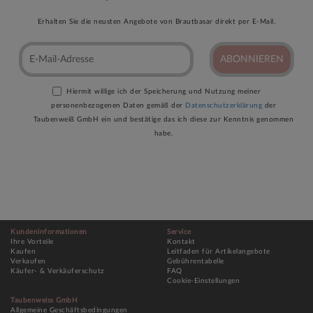
Erhalten Sie die neusten Angebote von Brautbasar direkt per E-Mail.
ABONNIEREN
Hiermit willige ich der Speicherung und Nutzung meiner
personenbezogenen Daten gemäß der
Datenschutzerklärung
der
Taubenweiß GmbH ein und bestätige das ich diese zur Kenntnis genommen
habe.
Kundeninformationen
Service
Ihre Vorteile
Kontakt
Kaufen
Leitfaden für Artikelangebote
Verkaufen
Gebührentabelle
Käufer- & Verkäuferschutz
FAQ
Cookie-Einstellungen
Taubenweiss GmbH
Allgemeine Geschäftsbedingungen