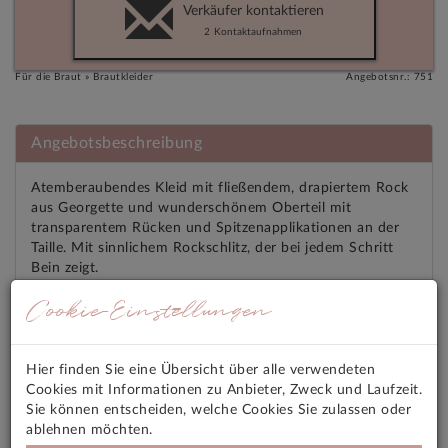
Verkäufer kontaktieren
2
Kontaktaufnahmen
Für die Braut » Brautkleider
Angebotsnr.: 751
Angebotsbeschreibung
Atemberaubendes Kleid mit fließendem, drapiertem Rock
aus Georgette und wunderschönem Oberteil mit
transparentem Rücken und Spitzenapplikationen an der
Taille. Mit sinnlichem Rockschlitz, der bei jedem Schritt
Bein zeigt.
Der Rücken ist komplett aus Tattoospitze.
Cookie-Einstellungen
Größe 36/38
Schleppe ist ungekürzt
Farbe White one
Hier finden Sie eine Übersicht über alle verwendeten
Cookies mit Informationen zu Anbieter, Zweck und Laufzeit.
Angebotsmerkmale
Sie können entscheiden, welche Cookies Sie zulassen oder
ablehnen möchten.
Versandkosten