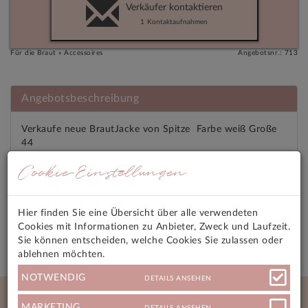
Verkäufer kontaktieren
1
Kontaktaufnahmen
Für die Braut » Accessoires
Angebotsnr.: 713
Angebotsbeschreibung
Verkaufe neue BrautJacke von Spitze Farbe weiß Große
44
VP 20,00 Euro
Cookie-Einstellungen
Angebotsmerkmale
Hier finden Sie eine Übersicht über alle verwendeten
Versandkosten
Cookies mit Informationen zu Anbieter, Zweck und Laufzeit.
Sie können entscheiden, welche Cookies Sie zulassen oder
ablehnen möchten.
NOTWENDIG
DETAILS ANSEHEN
Neue Angebote
MARKETING
DETAILS ANSEHEN