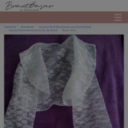
Brautbasar
by Taubenweiß
Startseite
Brautbasar
Second Hand Brautmode aus Deutschland
Second Hand Accessoires für die Braut
Braut Jacke