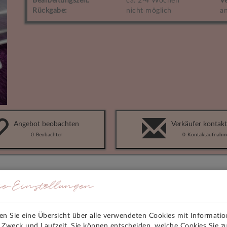
Bearbeitungszeit:
ca. 2-4 Wochen
Ve
Rückgabe:
nicht möglich
an
Angebot beobachten
Verkäufer kontakt
0
Beobachter
0
Kontaktaufnahm
ie-Einstellungen
ERKMALE
VERSANDKOSTEN
den Sie eine Übersicht über alle verwendeten Cookies mit Informati
STALLEN BRAUT GÜRTEL MIT STRASS VERSCHIEDENE GROße Brau
, Zweck und Laufzeit. Sie können entscheiden, welche Cookies Sie z