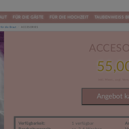
AUT
FÜR DIE GÄSTE
FÜR DIE HOCHZEIT
TAUBENWEISS B
für die Braut
ACCESORIES
ACCESO
55,0
inkl. Mwst.,
zzgl. Ver
Angebot k
Verfügbarkeit:
1 verfügbar
A