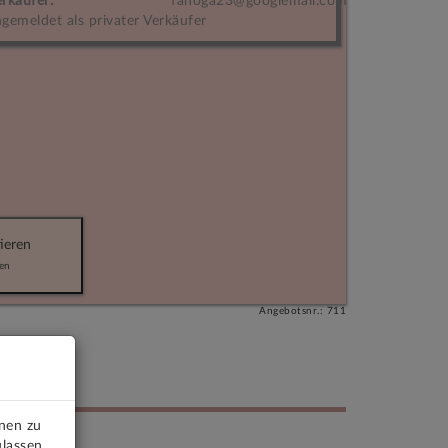
rkäufer:
fahoga23@googlemail.com
gemeldet als privater Verkäufer
ieren
en
Angebotsnr.: 711
onen zu
tJackchen
ulassen