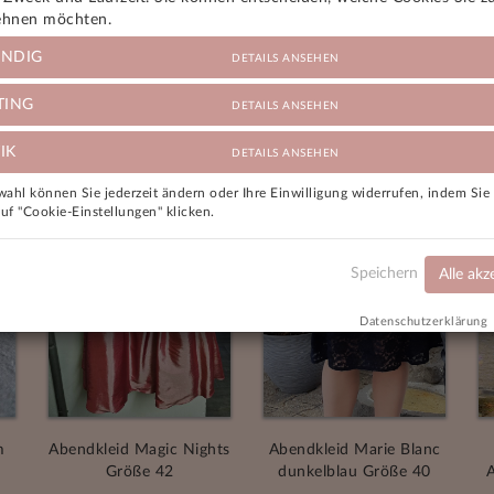
ehnen möchten.
NDIG
DETAILS ANSEHEN
TING
DETAILS ANSEHEN
IK
DETAILS ANSEHEN
ahl können Sie jederzeit ändern oder Ihre Einwilligung widerrufen, indem Si
auf "Cookie-Einstellungen" klicken.
Speichern
Alle akz
Datenschutzerklärung
m
Abendkleid Magic Nights
Abendkleid Marie Blanc
Größe 42
dunkelblau Größe 40
A