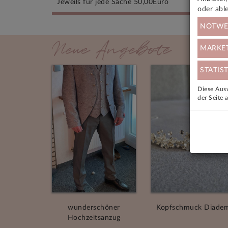
Jeweils für jede Sache 50,00Euro
oder abl
NOTWE
Neue Angebote
MARKE
STATIST
Diese Ausw
der Seite 
wunderschöner
Kopfschmuck Diade
Hochzeitsanzug