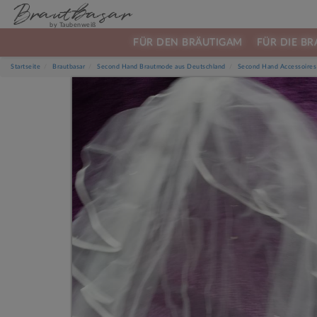
Brautbasar
by Taubenweiß
FÜR DEN BRÄUTIGAM
FÜR DIE BR
Startseite
Brautbasar
Second Hand Brautmode aus Deutschland
Second Hand Accessoires 