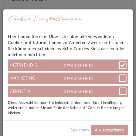
Cookie-Einstellungen
Futter: rosa Ziegenleder
Sohle: Naturleder gepolstert
Hier finden Sie eine Übersicht über alle verwendeten
Cookies mit Informationen zu Anbieter, Zweck und Laufzeit.
Bei diesen Produkten handelt es sich um ein
Sie können entscheiden, welche Cookies Sie zulassen oder
Ausstellungsstück. Diese sind ungetragen und neuwertig,
ablehnen möchten.
können jedoch aufgrund der offenen Lagerung etwa
durch Tageslicht kleinere optische Schäden aufweisen.
NOTWENDIG
DETAILS ANSEHEN
NEUPREIS 295 €
MARKETING
DETAILS ANSEHEN
STATISTIK
DETAILS ANSEHEN
Diese Auswahl können Sie jederzeit ändern oder Ihre Einwilligung
Angebotsmerkmale
widerrufen, indem Sie am Ende der Seite auf "Cookie-Einstellungen"
klicken.
Versandkosten
Speichern
Alle akzeptieren